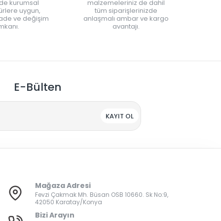
nde kurumsal
malzemeleriniz de dahil
rlere uygun,
tüm siparişlerinizde
iade ve değişim
anlaşmalı ambar ve kargo
mkanı.
avantajı.
E-Bülten
KAYIT OL
Mağaza Adresi
Fevzi Çakmak Mh. Büsan OSB 10660. Sk No:9,
42050 Karatay/Konya
Bizi Arayın