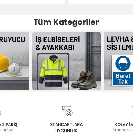
Tüm Kategoriler
& SİPARİŞ
STANDARTLARA
KOLAY İ
rınız ve
Standart ü
UYGUNLUK