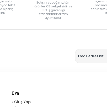
için web
içerisi
Satışını yaptığımız tüm
yca teklif
prosedü
ürünler CE belgelisidir ve
zla sipariş
sorunsuz 
ISO iş güvenliği
iniz.
i
standartlarına tam
uyumludur.
ÜYE
Giriş Yap