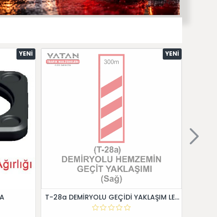
YENI
YENI
 A
T-28a DEMİRYOLU GEÇİDİ YAKLAŞIM LEVHALARI (Sağ)