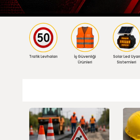
Trafik Levhaları
İş Güvenliği
Solar Led Uyar
Ürünleri
Sistemleri