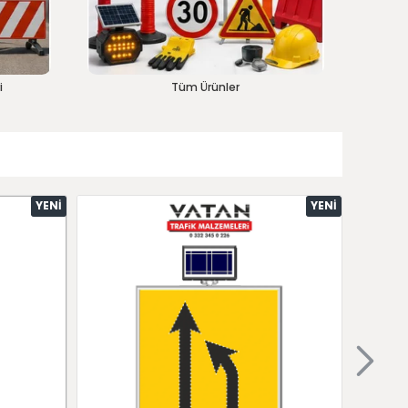
i
Tüm Ürünler
YENI
YENI