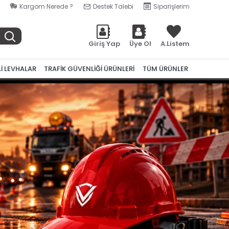
Kargom Nerede ?
Destek Talebi
Siparişlerim
Giriş Yap
Üye Ol
A.Listem
Lİ LEVHALAR
TRAFİK GÜVENLİĞİ ÜRÜNLERİ
TÜM ÜRÜNLER