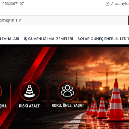
 : 05323671197
Anasayfa
 LEVHALARI
İŞ GÜVENLİĞİ MALZEMELERİ
SOLAR GÜNEŞ ENERJİLİ LED´