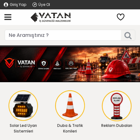
Giriş Yap
Üye Ol
Solar Led Uyarı
Duba & Trafik
Reklam Dubaları
Sistemleri
Konileri