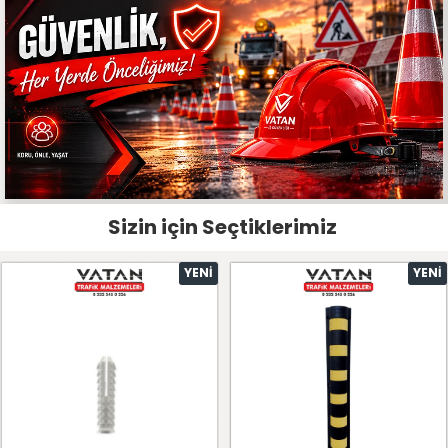
Sizin için Seçtiklerimiz
YENI
YENI