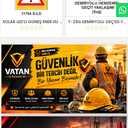
SOLAR LED'Lİ GÜNEŞ ENERJİLİ LEVHA
T-29a DEMİRYOLU GEÇİDİ YAKLAŞIM LEVHALARI (Sağ)