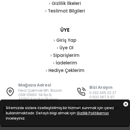
Gizlilik İlkeleri
Teslimat Bilgileri
ÜYE
Giriş Yap
Üye Ol
Siparişlerim
İadelerim
Hediye Çeklerim
Mağaza Adresi
Bizi Arayın
Fevzi Çakmak Mh. Büsan
0 332 345 02 27
OSB 10660. Sk No:9,
0 532 367 11 97
42050 Karatay/Konya
E-Posta
Mesai Saatleri
Sitemizde sizlere özelleştirilmiş bir hizmet sunmak için çerez
kullanılmaktadır. Detaylı bilgi almak için
bilgi@vatanisguvenligi.com
Gizlilik Politikamızı
08:00 - 19:00
inceleyiniz.