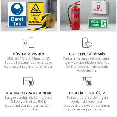
GÜVENLİ ALIŞVERİŞ
HIZLI TEKLİF & SİPARİŞ
256-bit SSL sertifikası ve 3D
Toplu alımlarınız ve projeleriniz
Secure ile kurumsal ve bireysel
için web sitemizden kolayca
ödemeleriniz güvence altında.
teklif isteyebilir, hızla sipariş
verebilirsiniz.
STANDARTLARA UYGUNLUK
KOLAY İADE & DEĞİŞİM
Satışını yaptığımız tüm ürünler
Standart ürünlerde 14 gün
CE belgelisidir ve ISO iş
içerisinde kurumsal
güvenliği standartlarına tam
prosedürlere uygun, sorunsuz
uyumludur.
iade ve değişim imkanı.