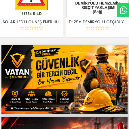
SOLAR LED'Lİ GÜNEŞ ENERJİLİ LEVHA
T-29a DEMİRYOLU GEÇİDİ YAKLAŞIM LEVHALARI (Sağ)