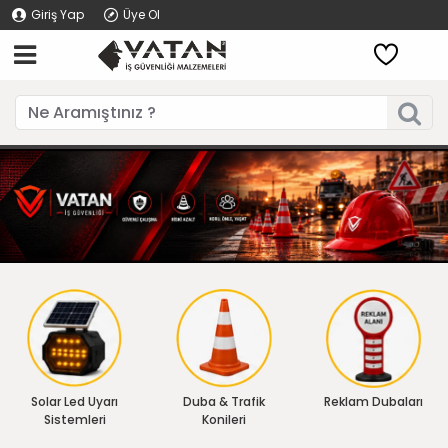
Giriş Yap
Üye Ol
Solar Led Uyarı
Duba & Trafik
Reklam Dubaları
Sistemleri
Konileri