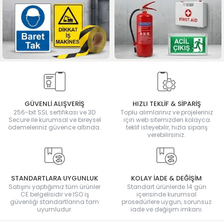
GÜVENLİ ALIŞVERİŞ
HIZLI TEKLİF & SİPARİŞ
256-bit SSL sertifikası ve 3D
Toplu alımlarınız ve projeleriniz
Secure ile kurumsal ve bireysel
için web sitemizden kolayca
ödemeleriniz güvence altında.
teklif isteyebilir, hızla sipariş
verebilirsiniz.
STANDARTLARA UYGUNLUK
KOLAY İADE & DEĞİŞİM
Satışını yaptığımız tüm ürünler
Standart ürünlerde 14 gün
CE belgelisidir ve ISO iş
içerisinde kurumsal
güvenliği standartlarına tam
prosedürlere uygun, sorunsuz
uyumludur.
iade ve değişim imkanı.