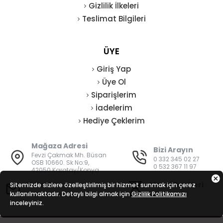
Gizlilik İlkeleri
Teslimat Bilgileri
ÜYE
Giriş Yap
Üye Ol
Siparişlerim
İadelerim
Hediye Çeklerim
Mağaza Adresi
Bizi Arayın
Fevzi Çakmak Mh. Büsan
0 332 345 02 27
OSB 10660. Sk No:9,
0 532 367 11 97
42050 Karatay/Konya
E-Posta
Mesai Saatleri
Sitemizde sizlere özelleştirilmiş bir hizmet sunmak için çerez
kullanılmaktadır. Detaylı bilgi almak için
bilgi@vatanisguvenligi.com
Gizlilik Politikamızı
08:00 - 19:00
inceleyiniz.