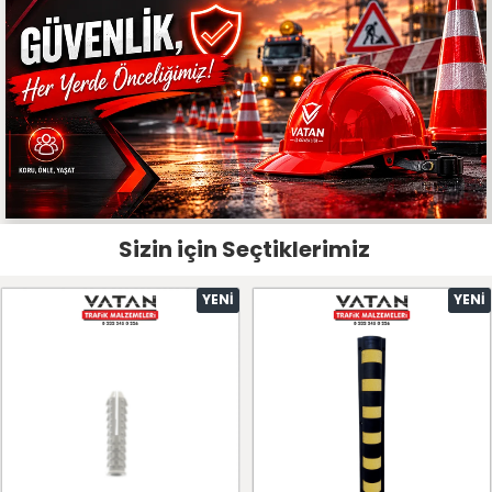
Sizin için Seçtiklerimiz
YENI
YENI