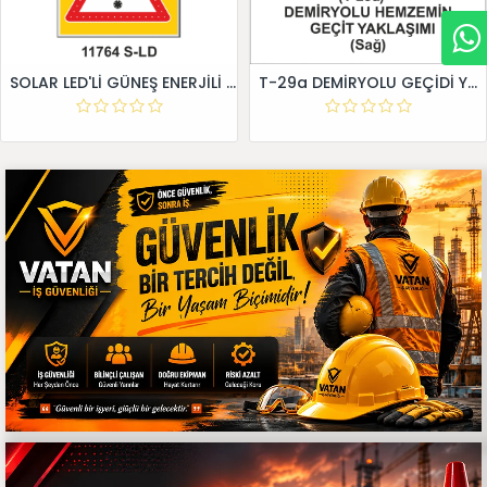
SOLAR LED'Lİ GÜNEŞ ENERJİLİ LEVHA
T-29a DEMİRYOLU GEÇİDİ YAKLAŞIM LEVHALARI (Sağ)