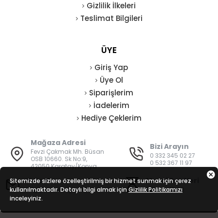
Gizlilik İlkeleri
Teslimat Bilgileri
ÜYE
Giriş Yap
Üye Ol
Siparişlerim
İadelerim
Hediye Çeklerim
Mağaza Adresi
Bizi Arayın
Fevzi Çakmak Mh. Büsan
0 332 345 02 27
OSB 10660. Sk No:9,
0 532 367 11 97
42050 Karatay/Konya
E-Posta
Mesai Saatleri
Sitemizde sizlere özelleştirilmiş bir hizmet sunmak için çerez
kullanılmaktadır. Detaylı bilgi almak için
bilgi@vatanisguvenligi.com
Gizlilik Politikamızı
08:00 - 19:00
inceleyiniz.