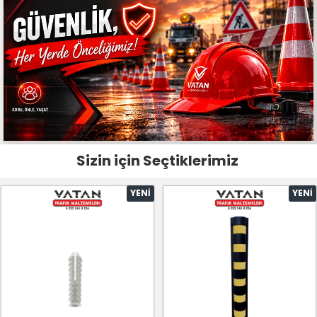
Sizin için Seçtiklerimiz
YENI
YENI