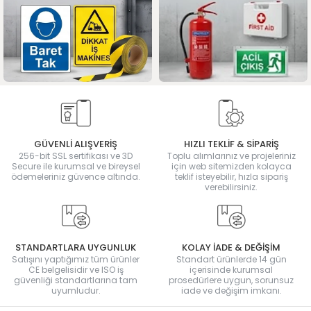
GÜVENLİ ALIŞVERİŞ
HIZLI TEKLİF & SİPARİŞ
256-bit SSL sertifikası ve 3D
Toplu alımlarınız ve projeleriniz
Secure ile kurumsal ve bireysel
için web sitemizden kolayca
ödemeleriniz güvence altında.
teklif isteyebilir, hızla sipariş
verebilirsiniz.
STANDARTLARA UYGUNLUK
KOLAY İADE & DEĞİŞİM
Satışını yaptığımız tüm ürünler
Standart ürünlerde 14 gün
CE belgelisidir ve ISO iş
içerisinde kurumsal
güvenliği standartlarına tam
prosedürlere uygun, sorunsuz
uyumludur.
iade ve değişim imkanı.