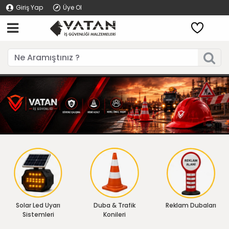
Giriş Yap
Üye Ol
Solar Led Uyarı
Duba & Trafik
Reklam Dubaları
Sistemleri
Konileri