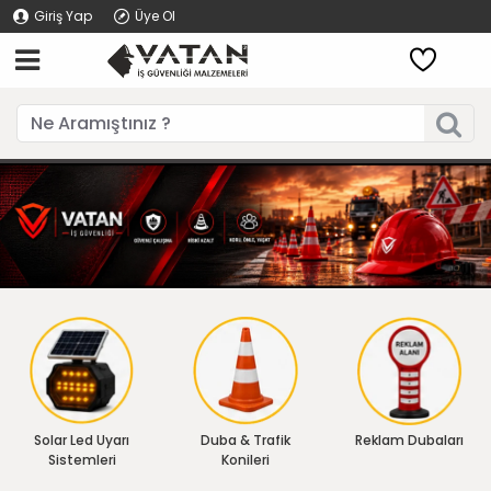
Giriş Yap
Üye Ol
Solar Led Uyarı
Duba & Trafik
Reklam Dubaları
Sistemleri
Konileri