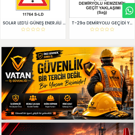
SOLAR LED'Lİ GÜNEŞ ENERJİLİ LEVHA
T-29a DEMİRYOLU GEÇİDİ YAKLAŞIM LEVHALARI (Sağ)