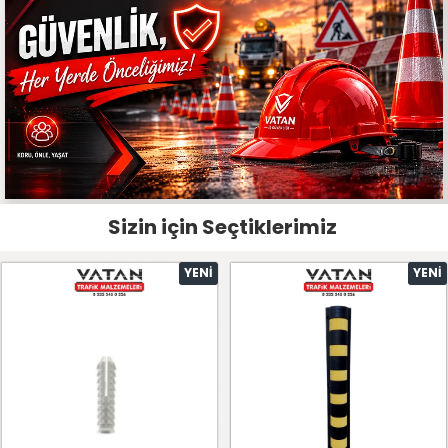
Sizin için Seçtiklerimiz
YENI
YENI