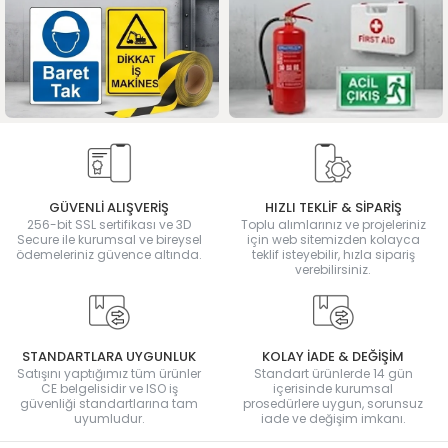
GÜVENLİ ALIŞVERİŞ
HIZLI TEKLİF & SİPARİŞ
256-bit SSL sertifikası ve 3D
Toplu alımlarınız ve projeleriniz
Secure ile kurumsal ve bireysel
için web sitemizden kolayca
ödemeleriniz güvence altında.
teklif isteyebilir, hızla sipariş
verebilirsiniz.
STANDARTLARA UYGUNLUK
KOLAY İADE & DEĞİŞİM
Satışını yaptığımız tüm ürünler
Standart ürünlerde 14 gün
CE belgelisidir ve ISO iş
içerisinde kurumsal
güvenliği standartlarına tam
prosedürlere uygun, sorunsuz
uyumludur.
iade ve değişim imkanı.