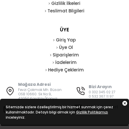
Gizlilik İlkeleri
Teslimat Bilgileri
ÜYE
Giriş Yap
Üye Ol
Siparişlerim
İadelerim
Hediye Çeklerim
Mağaza Adresi
Bizi Arayın
Fevzi Çakmak Mh. Büsan
0 332 345 02 27
OSB 10660. Sk No:9,
0 532 367 11 97
42050 Karatay/Konya
E-Posta
Mesai Saatleri
Sitemizde sizlere özelleştirilmiş bir hizmet sunmak için çerez
kullanılmaktadır. Detaylı bilgi almak için
bilgi@vatanisguvenligi.com
Gizlilik Politikamızı
08:00 - 19:00
inceleyiniz.