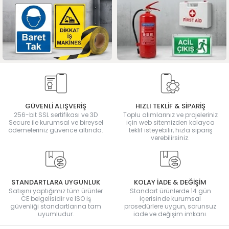
GÜVENLİ ALIŞVERİŞ
HIZLI TEKLİF & SİPARİŞ
256-bit SSL sertifikası ve 3D
Toplu alımlarınız ve projeleriniz
Secure ile kurumsal ve bireysel
için web sitemizden kolayca
ödemeleriniz güvence altında.
teklif isteyebilir, hızla sipariş
verebilirsiniz.
STANDARTLARA UYGUNLUK
KOLAY İADE & DEĞİŞİM
Satışını yaptığımız tüm ürünler
Standart ürünlerde 14 gün
CE belgelisidir ve ISO iş
içerisinde kurumsal
güvenliği standartlarına tam
prosedürlere uygun, sorunsuz
uyumludur.
iade ve değişim imkanı.