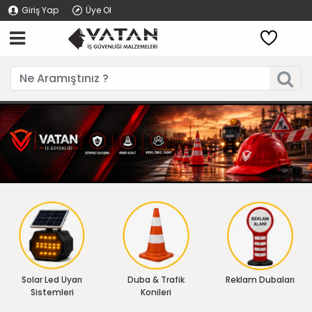
Giriş Yap
Üye Ol
Solar Led Uyarı
Duba & Trafik
Reklam Dubaları
Sistemleri
Konileri