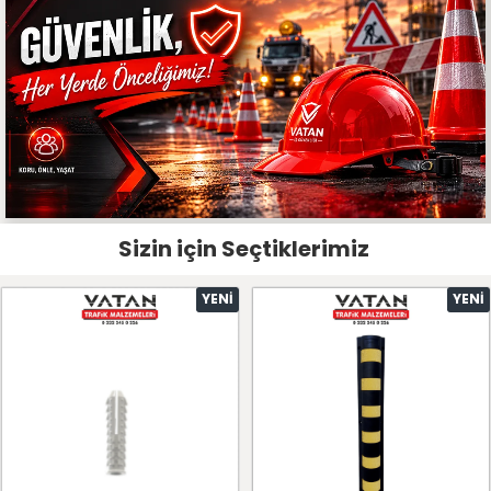
Sizin için Seçtiklerimiz
YENI
YENI