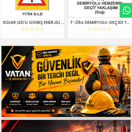
SOLAR LED'Lİ GÜNEŞ ENERJİLİ LEVHA
T-29a DEMİRYOLU GEÇİDİ YAKLAŞIM LEVHALARI (Sağ)