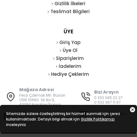
Gizlilik İlkeleri
Teslimat Bilgileri
ÜYE
Giriş Yap
Üye Ol
Siparişlerim
İadelerim
Hediye Çeklerim
Mağaza Adresi
Bizi Arayın
Fevzi Çakmak Mh. Büsan
0 332 345 02 27
OSB 10660. Sk No:9,
0 532 367 11 97
42050 Karatay/Konya
E-Posta
Mesai Saatleri
Sitemizde sizlere özelleştirilmiş bir hizmet sunmak için çerez
kullanılmaktadır. Detaylı bilgi almak için
bilgi@vatanisguvenligi.com
Gizlilik Politikamızı
08:00 - 19:00
inceleyiniz.