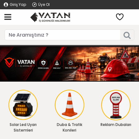
Giriş Yap
Üye Ol
Solar Led Uyarı
Duba & Trafik
Reklam Dubaları
Sistemleri
Konileri