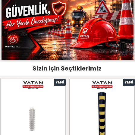
Sizin için Seçtiklerimiz
YENI
YENI