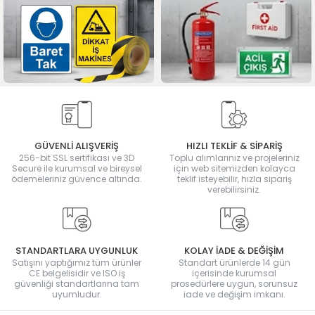
GÜVENLİ ALIŞVERİŞ
HIZLI TEKLİF & SİPARİŞ
256-bit SSL sertifikası ve 3D
Toplu alımlarınız ve projeleriniz
Secure ile kurumsal ve bireysel
için web sitemizden kolayca
ödemeleriniz güvence altında.
teklif isteyebilir, hızla sipariş
verebilirsiniz.
STANDARTLARA UYGUNLUK
KOLAY İADE & DEĞİŞİM
Satışını yaptığımız tüm ürünler
Standart ürünlerde 14 gün
CE belgelisidir ve ISO iş
içerisinde kurumsal
güvenliği standartlarına tam
prosedürlere uygun, sorunsuz
uyumludur.
iade ve değişim imkanı.