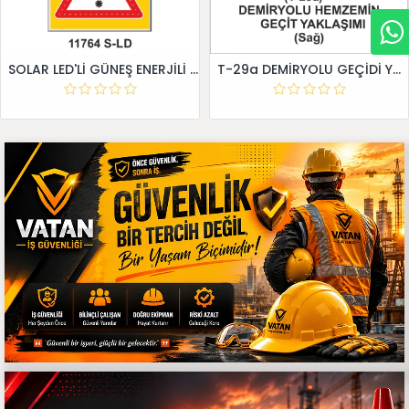
SOLAR LED'Lİ GÜNEŞ ENERJİLİ LEVHA
T-29a DEMİRYOLU GEÇİDİ YAKLAŞIM LEVHALARI (Sağ)