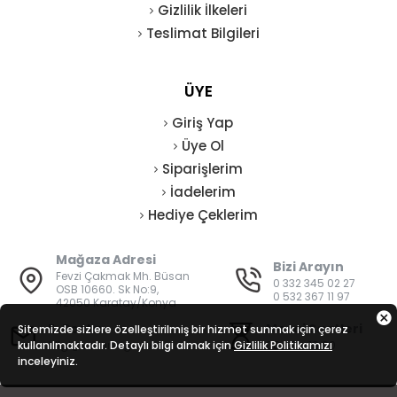
Gizlilik İlkeleri
Teslimat Bilgileri
ÜYE
Giriş Yap
Üye Ol
Siparişlerim
İadelerim
Hediye Çeklerim
Mağaza Adresi
Bizi Arayın
Fevzi Çakmak Mh. Büsan
0 332 345 02 27
OSB 10660. Sk No:9,
0 532 367 11 97
42050 Karatay/Konya
E-Posta
Mesai Saatleri
Sitemizde sizlere özelleştirilmiş bir hizmet sunmak için çerez
kullanılmaktadır. Detaylı bilgi almak için
bilgi@vatanisguvenligi.com
Gizlilik Politikamızı
08:00 - 19:00
inceleyiniz.