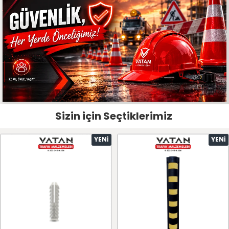
Sizin için Seçtiklerimiz
YENI
YENI