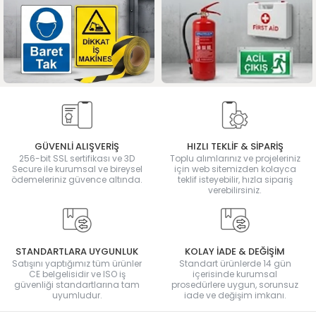
GÜVENLİ ALIŞVERİŞ
HIZLI TEKLİF & SİPARİŞ
256-bit SSL sertifikası ve 3D
Toplu alımlarınız ve projeleriniz
Secure ile kurumsal ve bireysel
için web sitemizden kolayca
ödemeleriniz güvence altında.
teklif isteyebilir, hızla sipariş
verebilirsiniz.
STANDARTLARA UYGUNLUK
KOLAY İADE & DEĞİŞİM
Satışını yaptığımız tüm ürünler
Standart ürünlerde 14 gün
CE belgelisidir ve ISO iş
içerisinde kurumsal
güvenliği standartlarına tam
prosedürlere uygun, sorunsuz
uyumludur.
iade ve değişim imkanı.