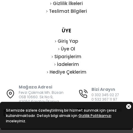
Gizlilik İlkeleri
Teslimat Bilgileri
ÜYE
Giriş Yap
Üye Ol
Siparişlerim
İadelerim
Hediye Çeklerim
Mağaza Adresi
Bizi Arayın
Fevzi Çakmak Mh. Büsan
0 332 345 02 27
OSB 10660. Sk No:9,
0 532 367 11 97
42050 Karatay/Konya
E-Posta
Mesai Saatleri
Sitemizde sizlere özelleştirilmiş bir hizmet sunmak için çerez
kullanılmaktadır. Detaylı bilgi almak için
bilgi@vatanisguvenligi.com
Gizlilik Politikamızı
08:00 - 19:00
inceleyiniz.