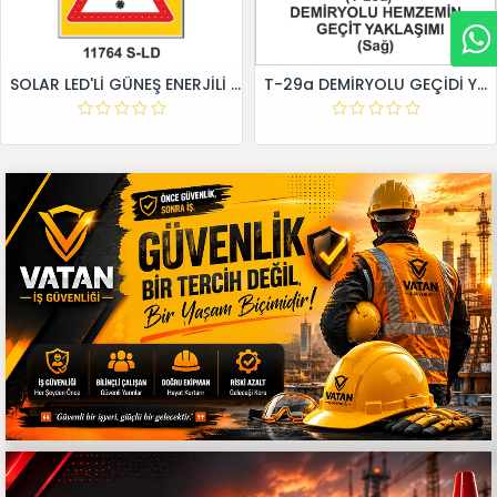
SOLAR LED'Lİ GÜNEŞ ENERJİLİ LEVHA
T-29a DEMİRYOLU GEÇİDİ YAKLAŞIM LEVHALARI (Sağ)