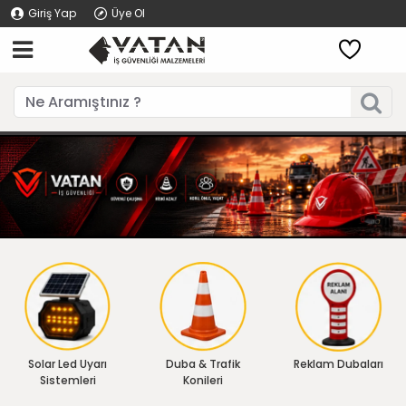
Giriş Yap
Üye Ol
Solar Led Uyarı
Duba & Trafik
Reklam Dubaları
Sistemleri
Konileri