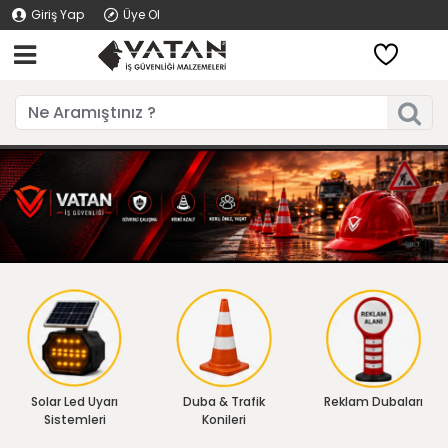
Giriş Yap
Üye Ol
Solar Led Uyarı
Duba & Trafik
Reklam Dubaları
Sistemleri
Konileri