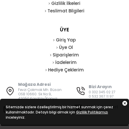
Gizlilik İlkeleri
Teslimat Bilgileri
ÜYE
Giriş Yap
Üye Ol
Siparişlerim
İadelerim
Hediye Çeklerim
Mağaza Adresi
Bizi Arayın
Fevzi Çakmak Mh. Büsan
0 332 345 02 27
OSB 10660. Sk No:9,
0 532 367 11 97
42050 Karatay/Konya
E-Posta
Mesai Saatleri
Sitemizde sizlere özelleştirilmiş bir hizmet sunmak için çerez
kullanılmaktadır. Detaylı bilgi almak için
bilgi@vatanisguvenligi.com
Gizlilik Politikamızı
08:00 - 19:00
inceleyiniz.