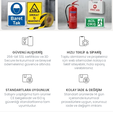
GÜVENLİ ALIŞVERİŞ
HIZLI TEKLİF & SİPARİŞ
256-bit SSL sertifikası ve 3D
Toplu alımlarınız ve projeleriniz
Secure ile kurumsal ve bireysel
için web sitemizden kolayca
ödemeleriniz güvence altında.
teklif isteyebilir, hızla sipariş
verebilirsiniz.
STANDARTLARA UYGUNLUK
KOLAY İADE & DEĞİŞİM
Satışını yaptığımız tüm ürünler
Standart ürünlerde 14 gün
CE belgelisidir ve ISO iş
içerisinde kurumsal
güvenliği standartlarına tam
prosedürlere uygun, sorunsuz
uyumludur.
iade ve değişim imkanı.