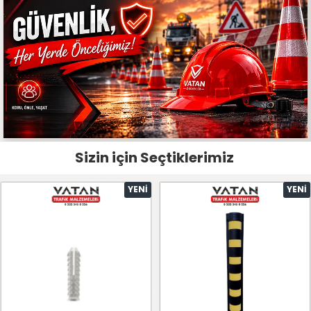
Sizin için Seçtiklerimiz
YENI
YENI