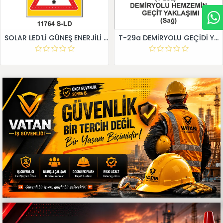
SOLAR LED'Lİ GÜNEŞ ENERJİLİ LEVHA
T-29a DEMİRYOLU GEÇİDİ YAKLAŞIM LEVHALARI (Sağ)