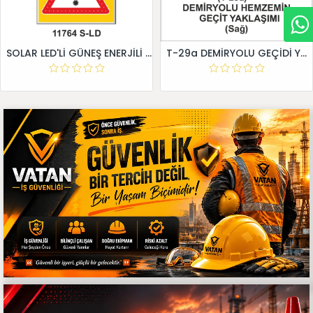
SOLAR LED'Lİ GÜNEŞ ENERJİLİ LEVHA
T-29a DEMİRYOLU GEÇİDİ YAKLAŞIM LEVHALARI (Sağ)