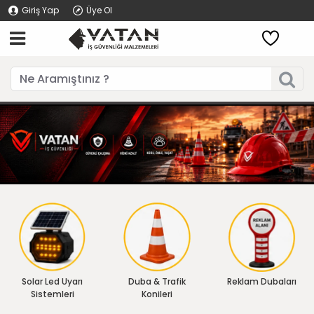
Giriş Yap
Üye Ol
Solar Led Uyarı
Duba & Trafik
Reklam Dubaları
Sistemleri
Konileri