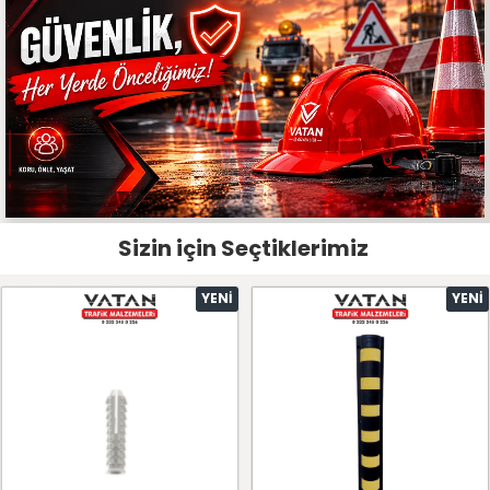
Sizin için Seçtiklerimiz
YENI
YENI