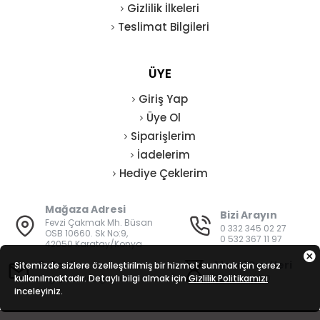
Gizlilik İlkeleri
Teslimat Bilgileri
ÜYE
Giriş Yap
Üye Ol
Siparişlerim
İadelerim
Hediye Çeklerim
Mağaza Adresi
Bizi Arayın
Fevzi Çakmak Mh. Büsan
0 332 345 02 27
OSB 10660. Sk No:9,
0 532 367 11 97
42050 Karatay/Konya
E-Posta
Mesai Saatleri
Sitemizde sizlere özelleştirilmiş bir hizmet sunmak için çerez
kullanılmaktadır. Detaylı bilgi almak için
bilgi@vatanisguvenligi.com
Gizlilik Politikamızı
08:00 - 19:00
inceleyiniz.