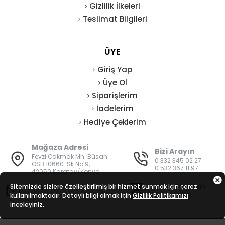
Gizlilik İlkeleri
Teslimat Bilgileri
ÜYE
Giriş Yap
Üye Ol
Siparişlerim
İadelerim
Hediye Çeklerim
Mağaza Adresi
Bizi Arayın
Fevzi Çakmak Mh. Büsan
0 332 345 02 27
OSB 10660. Sk No:9,
0 532 367 11 97
42050 Karatay/Konya
E-Posta
Mesai Saatleri
Sitemizde sizlere özelleştirilmiş bir hizmet sunmak için çerez
kullanılmaktadır. Detaylı bilgi almak için
bilgi@vatanisguvenligi.com
Gizlilik Politikamızı
08:00 - 19:00
inceleyiniz.