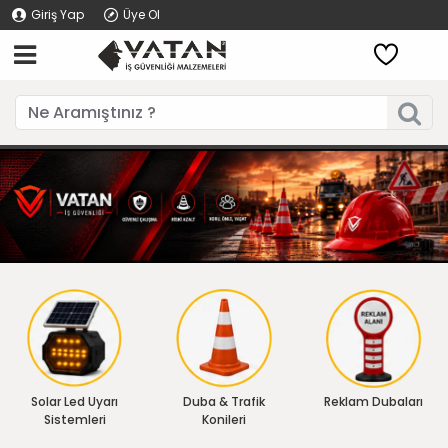
Giriş Yap
Üye Ol
Solar Led Uyarı
Duba & Trafik
Reklam Dubaları
Sistemleri
Konileri