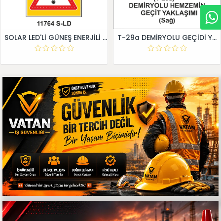
SOLAR LED'Lİ GÜNEŞ ENERJİLİ LEVHA
T-29a DEMİRYOLU GEÇİDİ YAKLAŞIM LEVHALARI (Sağ)