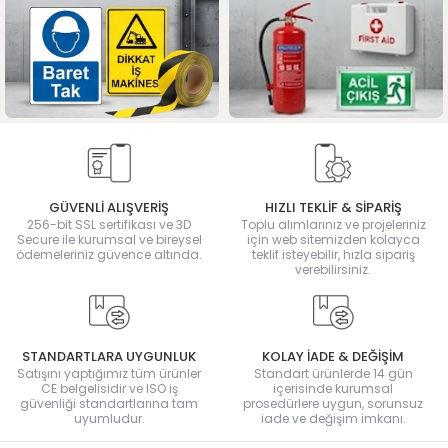
GÜVENLİ ALIŞVERİŞ
HIZLI TEKLİF & SİPARİŞ
256-bit SSL sertifikası ve 3D
Toplu alımlarınız ve projeleriniz
Secure ile kurumsal ve bireysel
için web sitemizden kolayca
ödemeleriniz güvence altında.
teklif isteyebilir, hızla sipariş
verebilirsiniz.
STANDARTLARA UYGUNLUK
KOLAY İADE & DEĞİŞİM
Satışını yaptığımız tüm ürünler
Standart ürünlerde 14 gün
CE belgelisidir ve ISO iş
içerisinde kurumsal
güvenliği standartlarına tam
prosedürlere uygun, sorunsuz
uyumludur.
iade ve değişim imkanı.