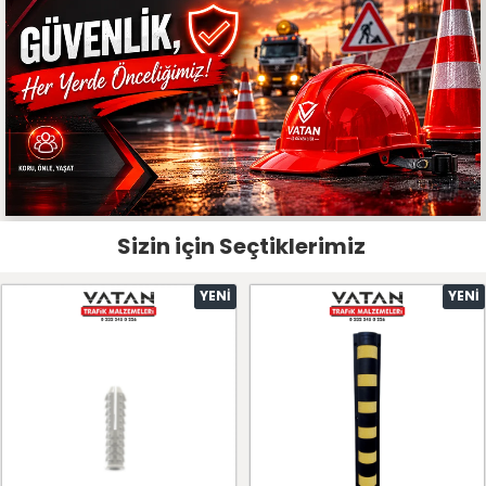
Sizin için Seçtiklerimiz
YENI
YENI