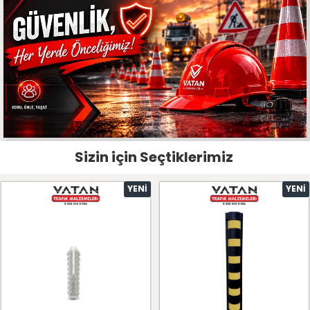
Sizin için Seçtiklerimiz
YENI
YENI