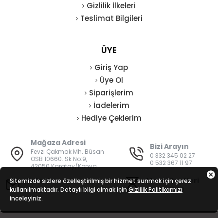
Gizlilik İlkeleri
Teslimat Bilgileri
ÜYE
Giriş Yap
Üye Ol
Siparişlerim
İadelerim
Hediye Çeklerim
Mağaza Adresi
Bizi Arayın
Fevzi Çakmak Mh. Büsan
0 332 345 02 27
OSB 10660. Sk No:9,
0 532 367 11 97
42050 Karatay/Konya
E-Posta
Mesai Saatleri
Sitemizde sizlere özelleştirilmiş bir hizmet sunmak için çerez
kullanılmaktadır. Detaylı bilgi almak için
bilgi@vatanisguvenligi.com
Gizlilik Politikamızı
08:00 - 19:00
inceleyiniz.