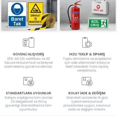
GÜVENLİ ALIŞVERİŞ
HIZLI TEKLİF & SİPARİŞ
256-bit SSL sertifikası ve 3D
Toplu alımlarınız ve projeleriniz
Secure ile kurumsal ve bireysel
için web sitemizden kolayca
ödemeleriniz güvence altında.
teklif isteyebilir, hızla sipariş
verebilirsiniz.
STANDARTLARA UYGUNLUK
KOLAY İADE & DEĞİŞİM
Satışını yaptığımız tüm ürünler
Standart ürünlerde 14 gün
CE belgelisidir ve ISO iş
içerisinde kurumsal
güvenliği standartlarına tam
prosedürlere uygun, sorunsuz
uyumludur.
iade ve değişim imkanı.