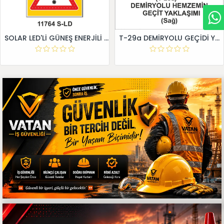
SOLAR LED'Lİ GÜNEŞ ENERJİLİ LEVHA
T-29a DEMİRYOLU GEÇİDİ YAKLAŞIM LEVHALARI (Sağ)