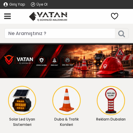
Giriş Yap
Üye Ol
Solar Led Uyarı
Duba & Trafik
Reklam Dubaları
Sistemleri
Konileri