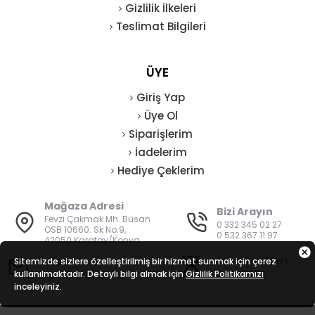
Gizlilik İlkeleri
Teslimat Bilgileri
ÜYE
Giriş Yap
Üye Ol
Siparişlerim
İadelerim
Hediye Çeklerim
Mağaza Adresi
Bizi Arayın
Fevzi Çakmak Mh. Büsan
0 332 345 02 27
OSB 10660. Sk No:9,
0 532 367 11 97
42050 Karatay/Konya
E-Posta
Mesai Saatleri
Sitemizde sizlere özelleştirilmiş bir hizmet sunmak için çerez
kullanılmaktadır. Detaylı bilgi almak için
bilgi@vatanisguvenligi.com
Gizlilik Politikamızı
08:00 - 19:00
inceleyiniz.