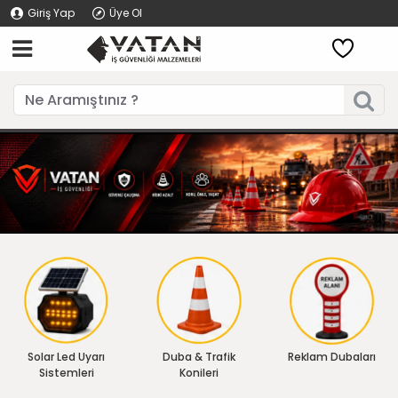
Giriş Yap
Üye Ol
Solar Led Uyarı
Duba & Trafik
Reklam Dubaları
Sistemleri
Konileri