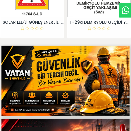
SOLAR LED'Lİ GÜNEŞ ENERJİLİ LEVHA
T-29a DEMİRYOLU GEÇİDİ YAKLAŞIM LEVHALARI (Sağ)