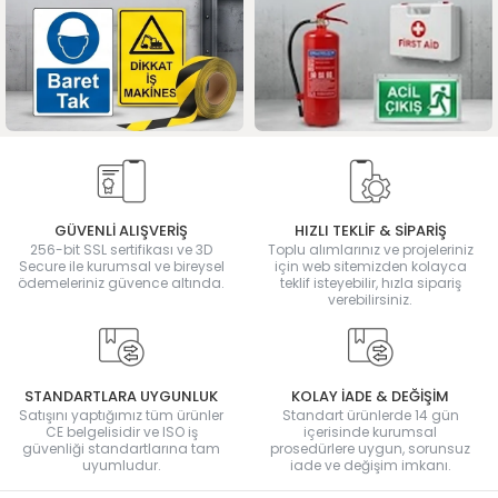
GÜVENLİ ALIŞVERİŞ
HIZLI TEKLİF & SİPARİŞ
256-bit SSL sertifikası ve 3D
Toplu alımlarınız ve projeleriniz
Secure ile kurumsal ve bireysel
için web sitemizden kolayca
ödemeleriniz güvence altında.
teklif isteyebilir, hızla sipariş
verebilirsiniz.
STANDARTLARA UYGUNLUK
KOLAY İADE & DEĞİŞİM
Satışını yaptığımız tüm ürünler
Standart ürünlerde 14 gün
CE belgelisidir ve ISO iş
içerisinde kurumsal
güvenliği standartlarına tam
prosedürlere uygun, sorunsuz
uyumludur.
iade ve değişim imkanı.