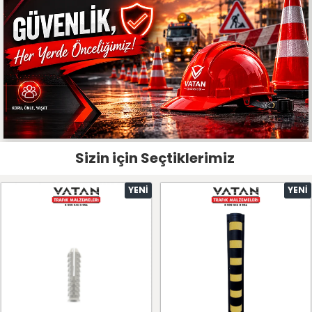
Sizin için Seçtiklerimiz
YENI
YENI