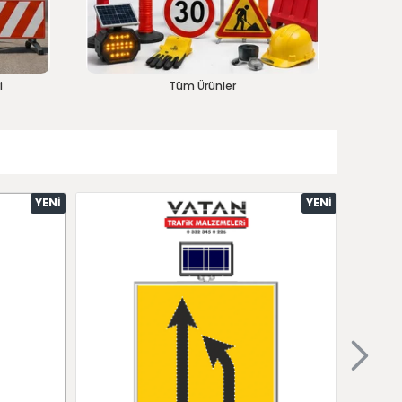
i
Tüm Ürünler
YENI
YENI