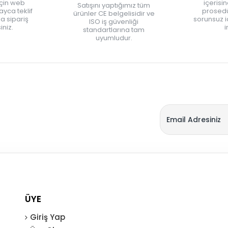
için web
içerisi
Satışını yaptığımız tüm
yca teklif
prosedü
ürünler CE belgelisidir ve
zla sipariş
sorunsuz 
ISO iş güvenliği
iniz.
i
standartlarına tam
uyumludur.
ÜYE
Giriş Yap