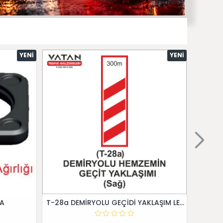
YENI
YENI
 A
T-28a DEMİRYOLU GEÇİDİ YAKLAŞIM LEVHALARI (Sağ)