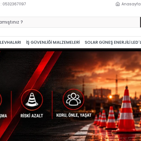
 : 05323671197
Anasayfa
 LEVHALARI
İŞ GÜVENLİĞİ MALZEMELERİ
SOLAR GÜNEŞ ENERJİLİ LED´