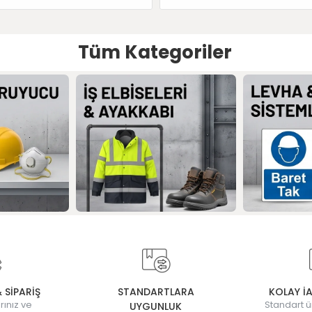
Tüm Kategoriler
& SİPARİŞ
STANDARTLARA
KOLAY İ
rınız ve
Standart ü
UYGUNLUK