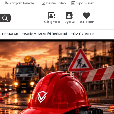
Kargom Nerede ?
Destek Talebi
Siparişlerim
Giriş Yap
Üye Ol
A.Listem
Lİ LEVHALAR
TRAFİK GÜVENLİĞİ ÜRÜNLERİ
TÜM ÜRÜNLER