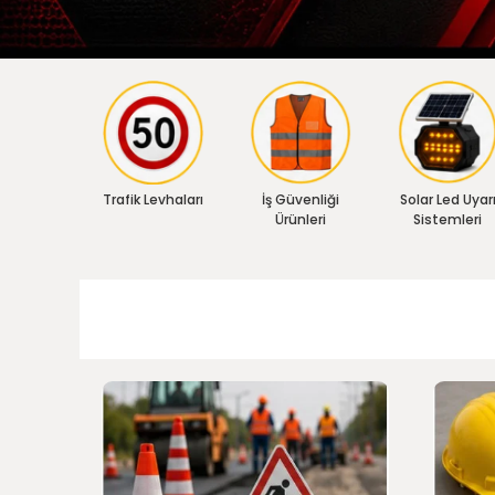
Trafik Levhaları
İş Güvenliği
Solar Led Uyar
Ürünleri
Sistemleri