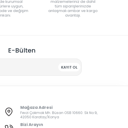
nde kurumsal
malzemeleriniz de dahil
rlere uygun,
tüm siparişlerinizde
iade ve değişim
anlaşmalı ambar ve kargo
mkanı.
avantajı.
E-Bülten
KAYIT OL
Mağaza Adresi
Fevzi Çakmak Mh. Büsan OSB 10660. Sk No:9,
42050 Karatay/Konya
Bizi Arayın