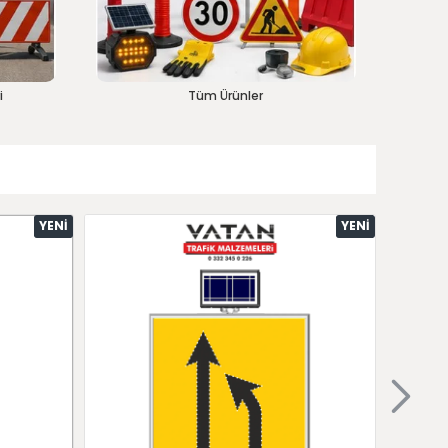
i
Tüm Ürünler
YENI
YENI