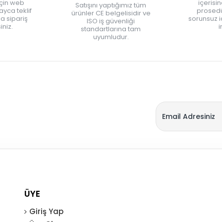
için web
içerisi
Satışını yaptığımız tüm
yca teklif
prosedü
ürünler CE belgelisidir ve
zla sipariş
sorunsuz 
ISO iş güvenliği
iniz.
i
standartlarına tam
uyumludur.
ÜYE
Giriş Yap