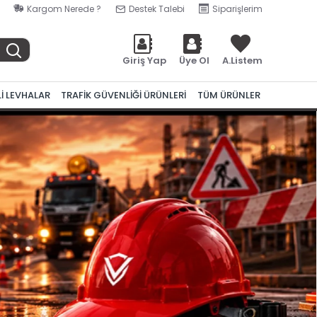
Kargom Nerede ?
Destek Talebi
Siparişlerim
Giriş Yap
Üye Ol
A.Listem
Lİ LEVHALAR
TRAFİK GÜVENLİĞİ ÜRÜNLERİ
TÜM ÜRÜNLER