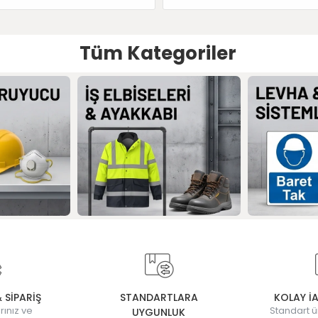
Tüm Kategoriler
& SİPARİŞ
STANDARTLARA
KOLAY İ
rınız ve
Standart ü
UYGUNLUK