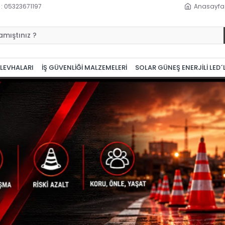
 : 05323671197
Anasayfa
 LEVHALARI
İŞ GÜVENLİĞİ MALZEMELERİ
SOLAR GÜNEŞ ENERJİLİ LED´