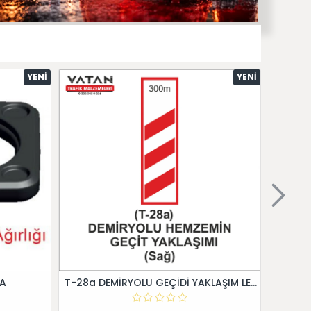
YENI
YENI
 A
T-28a DEMİRYOLU GEÇİDİ YAKLAŞIM LEVHALARI (Sağ)