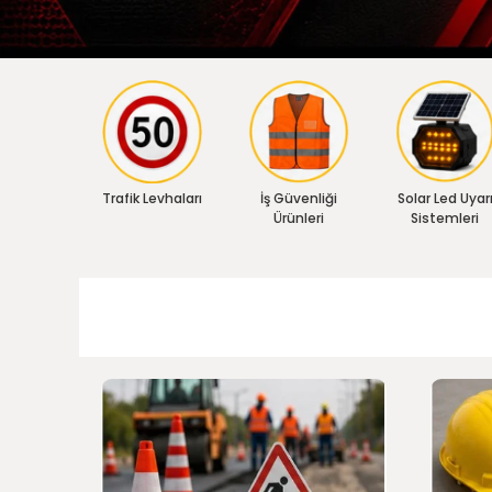
Trafik Levhaları
İş Güvenliği
Solar Led Uyar
Ürünleri
Sistemleri