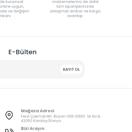
nde kurumsal
malzemeleriniz de dahil
rlere uygun,
tüm siparişlerinizde
iade ve değişim
anlaşmalı ambar ve kargo
mkanı.
avantajı.
E-Bülten
KAYIT OL
Mağaza Adresi
Fevzi Çakmak Mh. Büsan OSB 10660. Sk No:9,
42050 Karatay/Konya
Bizi Arayın