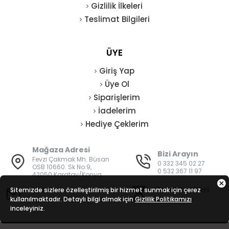
Gizlilik İlkeleri
Teslimat Bilgileri
ÜYE
Giriş Yap
Üye Ol
Siparişlerim
İadelerim
Hediye Çeklerim
Mağaza Adresi
Bizi Arayın
Fevzi Çakmak Mh. Büsan
0 332 345 02 27
OSB 10660. Sk No:9,
0 532 367 11 97
42050 Karatay/Konya
E-Posta
Mesai Saatleri
Sitemizde sizlere özelleştirilmiş bir hizmet sunmak için çerez
kullanılmaktadır. Detaylı bilgi almak için
bilgi@vatanisguvenligi.com
Gizlilik Politikamızı
08:00 - 19:00
inceleyiniz.