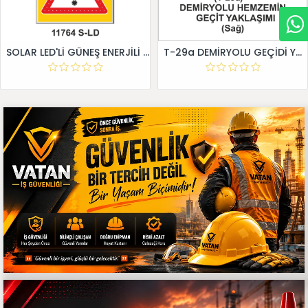
SOLAR LED'Lİ GÜNEŞ ENERJİLİ LEVHA
T-29a DEMİRYOLU GEÇİDİ YAKLAŞIM LEVHALARI (Sağ)