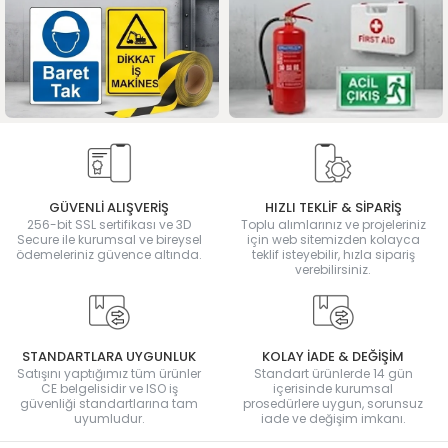
GÜVENLİ ALIŞVERİŞ
HIZLI TEKLİF & SİPARİŞ
256-bit SSL sertifikası ve 3D
Toplu alımlarınız ve projeleriniz
Secure ile kurumsal ve bireysel
için web sitemizden kolayca
ödemeleriniz güvence altında.
teklif isteyebilir, hızla sipariş
verebilirsiniz.
STANDARTLARA UYGUNLUK
KOLAY İADE & DEĞİŞİM
Satışını yaptığımız tüm ürünler
Standart ürünlerde 14 gün
CE belgelisidir ve ISO iş
içerisinde kurumsal
güvenliği standartlarına tam
prosedürlere uygun, sorunsuz
uyumludur.
iade ve değişim imkanı.