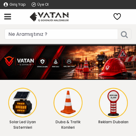
Giriş Yap
Üye Ol
Solar Led Uyarı
Duba & Trafik
Reklam Dubaları
Sistemleri
Konileri