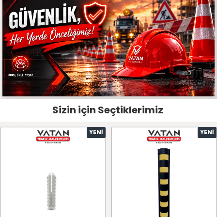
Sizin için Seçtiklerimiz
YENI
YENI