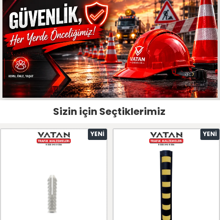
Sizin için Seçtiklerimiz
YENI
YENI