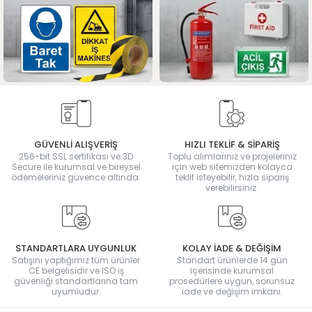
GÜVENLİ ALIŞVERİŞ
HIZLI TEKLİF & SİPARİŞ
256-bit SSL sertifikası ve 3D
Toplu alımlarınız ve projeleriniz
Secure ile kurumsal ve bireysel
için web sitemizden kolayca
ödemeleriniz güvence altında.
teklif isteyebilir, hızla sipariş
verebilirsiniz.
STANDARTLARA UYGUNLUK
KOLAY İADE & DEĞİŞİM
Satışını yaptığımız tüm ürünler
Standart ürünlerde 14 gün
CE belgelisidir ve ISO iş
içerisinde kurumsal
güvenliği standartlarına tam
prosedürlere uygun, sorunsuz
uyumludur.
iade ve değişim imkanı.