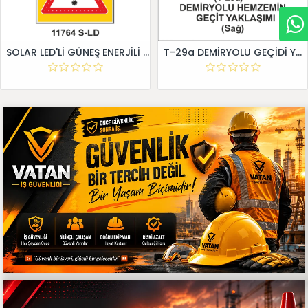
SOLAR LED'Lİ GÜNEŞ ENERJİLİ LEVHA
T-29a DEMİRYOLU GEÇİDİ YAKLAŞIM LEVHALARI (Sağ)