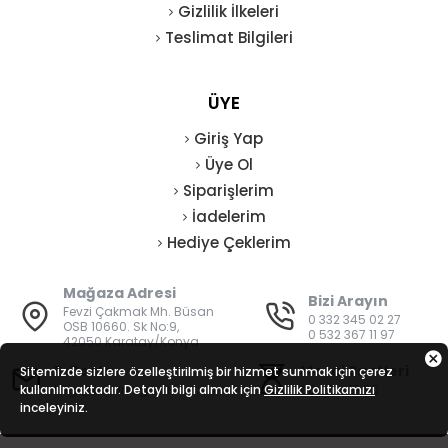
Gizlilik İlkeleri
Teslimat Bilgileri
ÜYE
Giriş Yap
Üye Ol
Siparişlerim
İadelerim
Hediye Çeklerim
Mağaza Adresi
Bizi Arayın
Fevzi Çakmak Mh. Büsan
0 332 345 02 27
OSB 10660. Sk No:9,
0 532 367 11 97
42050 Karatay/Konya
E-Posta
Mesai Saatleri
Sitemizde sizlere özelleştirilmiş bir hizmet sunmak için çerez
kullanılmaktadır. Detaylı bilgi almak için
bilgi@vatanisguvenligi.com
Gizlilik Politikamızı
08:00 - 19:00
inceleyiniz.