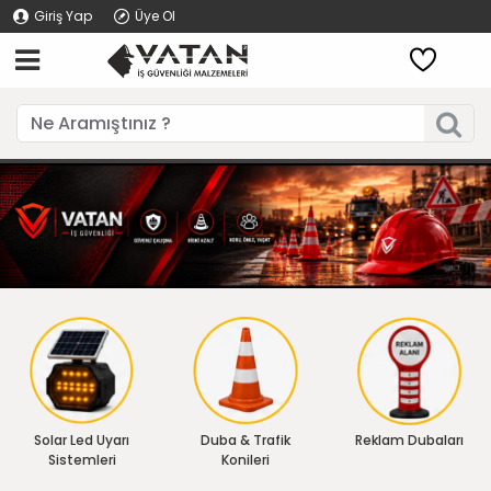
Giriş Yap
Üye Ol
Solar Led Uyarı
Duba & Trafik
Reklam Dubaları
Sistemleri
Konileri