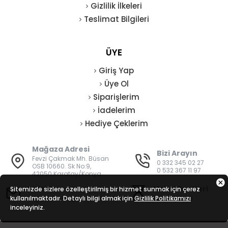
Gizlilik İlkeleri
Teslimat Bilgileri
ÜYE
Giriş Yap
Üye Ol
Siparişlerim
İadelerim
Hediye Çeklerim
Mağaza Adresi
Bizi Arayın
Fevzi Çakmak Mh. Büsan
0 332 345 02 27
OSB 10660. Sk No:9,
0 532 367 11 97
42050 Karatay/Konya
E-Posta
Mesai Saatleri
Sitemizde sizlere özelleştirilmiş bir hizmet sunmak için çerez
kullanılmaktadır. Detaylı bilgi almak için
bilgi@vatanisguvenligi.com
Gizlilik Politikamızı
08:00 - 19:00
inceleyiniz.