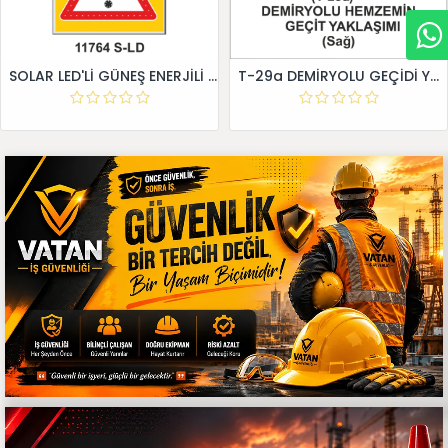
SOLAR LED'Lİ GÜNEŞ ENERJİLİ LEVHA
T-29a DEMİRYOLU GEÇİDİ YAKLAŞIM LEVHALARI (Sağ)