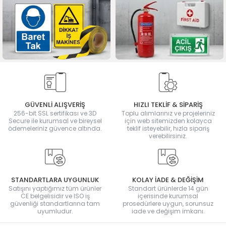
GÜVENLİ ALIŞVERİŞ
HIZLI TEKLİF & SİPARİŞ
256-bit SSL sertifikası ve 3D
Toplu alımlarınız ve projeleriniz
Secure ile kurumsal ve bireysel
için web sitemizden kolayca
ödemeleriniz güvence altında.
teklif isteyebilir, hızla sipariş
verebilirsiniz.
STANDARTLARA UYGUNLUK
KOLAY İADE & DEĞİŞİM
Satışını yaptığımız tüm ürünler
Standart ürünlerde 14 gün
CE belgelisidir ve ISO iş
içerisinde kurumsal
güvenliği standartlarına tam
prosedürlere uygun, sorunsuz
uyumludur.
iade ve değişim imkanı.