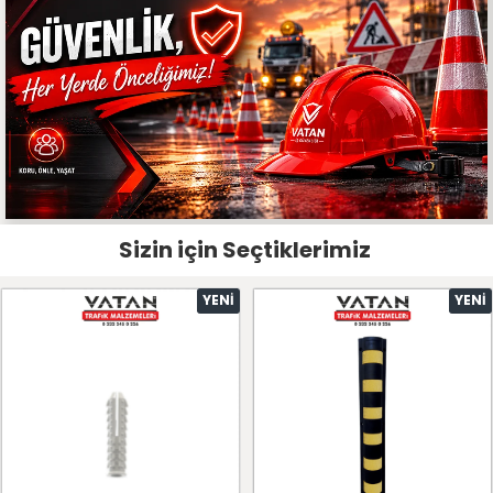
Sizin için Seçtiklerimiz
YENI
YENI