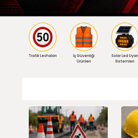
Trafik Levhaları
İş Güvenliği
Solar Led Uyar
Ürünleri
Sistemleri