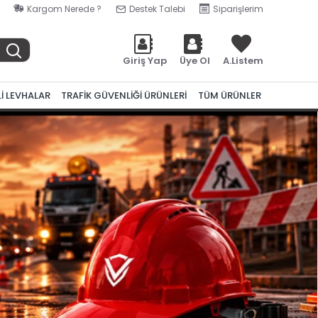
Kargom Nerede ?
Destek Talebi
Siparişlerim
Giriş Yap
Üye Ol
A.Listem
Lİ LEVHALAR
TRAFİK GÜVENLİĞİ ÜRÜNLERİ
TÜM ÜRÜNLER