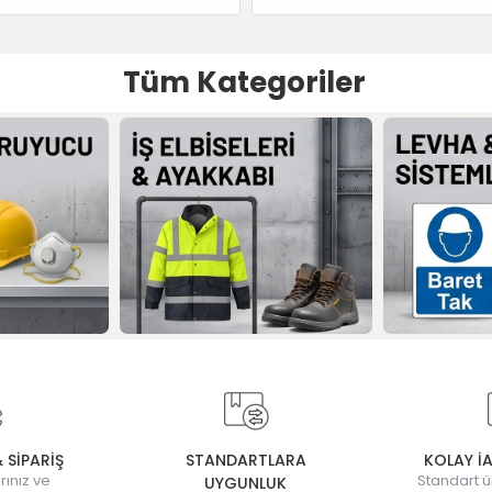
Tüm Kategoriler
& SİPARİŞ
STANDARTLARA
KOLAY İ
rınız ve
Standart ü
UYGUNLUK