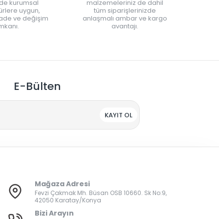
nde kurumsal
malzemeleriniz de dahil
rlere uygun,
tüm siparişlerinizde
iade ve değişim
anlaşmalı ambar ve kargo
mkanı.
avantajı.
E-Bülten
KAYIT OL
Mağaza Adresi
Fevzi Çakmak Mh. Büsan OSB 10660. Sk No:9,
42050 Karatay/Konya
Bizi Arayın