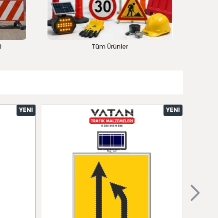
i
Tüm Ürünler
YENI
YENI