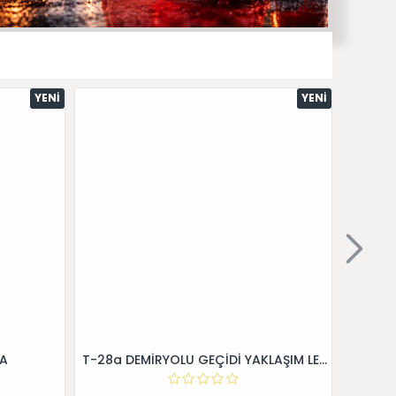
YENI
YENI
 A
T-28a DEMİRYOLU GEÇİDİ YAKLAŞIM LEVHALARI (Sağ)