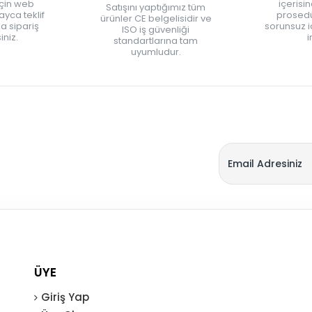
için web
içerisi
Satışını yaptığımız tüm
yca teklif
prosedü
ürünler CE belgelisidir ve
zla sipariş
sorunsuz 
ISO iş güvenliği
iniz.
i
standartlarına tam
uyumludur.
ÜYE
Giriş Yap