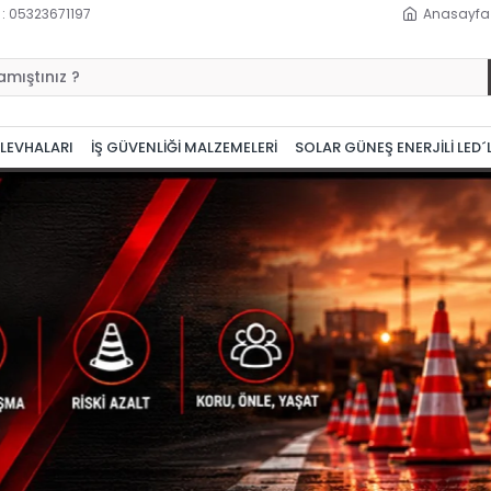
 : 05323671197
Anasayfa
 LEVHALARI
İŞ GÜVENLİĞİ MALZEMELERİ
SOLAR GÜNEŞ ENERJİLİ LED´