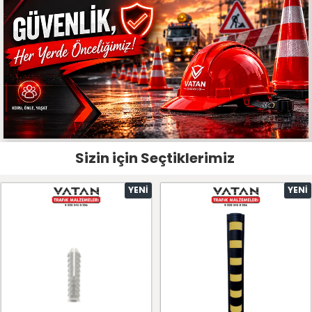
Sizin için Seçtiklerimiz
YENI
YENI