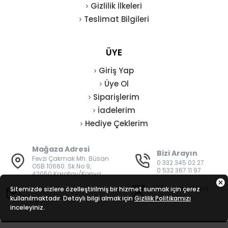
Gizlilik İlkeleri
Teslimat Bilgileri
ÜYE
Giriş Yap
Üye Ol
Siparişlerim
İadelerim
Hediye Çeklerim
Mağaza Adresi
Bizi Arayın
Fevzi Çakmak Mh. Büsan
0 332 345 02 27
OSB 10660. Sk No:9,
0 532 367 11 97
42050 Karatay/Konya
E-Posta
Mesai Saatleri
Sitemizde sizlere özelleştirilmiş bir hizmet sunmak için çerez
kullanılmaktadır. Detaylı bilgi almak için
bilgi@vatanisguvenligi.com
Gizlilik Politikamızı
08:00 - 19:00
inceleyiniz.