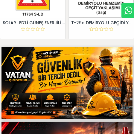
SOLAR LED'Lİ GÜNEŞ ENERJİLİ LEVHA
T-29a DEMİRYOLU GEÇİDİ YAKLAŞIM LEVHALARI (Sağ)