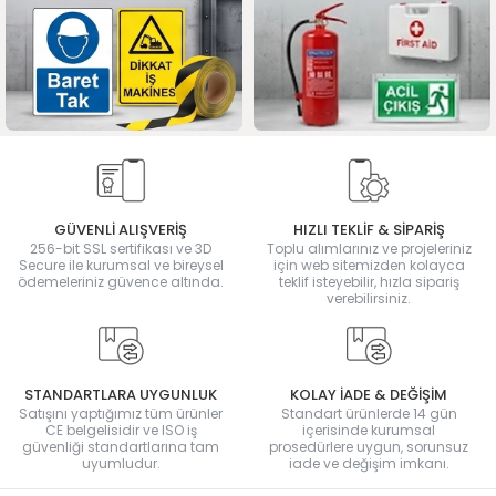
GÜVENLİ ALIŞVERİŞ
HIZLI TEKLİF & SİPARİŞ
256-bit SSL sertifikası ve 3D
Toplu alımlarınız ve projeleriniz
Secure ile kurumsal ve bireysel
için web sitemizden kolayca
ödemeleriniz güvence altında.
teklif isteyebilir, hızla sipariş
verebilirsiniz.
STANDARTLARA UYGUNLUK
KOLAY İADE & DEĞİŞİM
Satışını yaptığımız tüm ürünler
Standart ürünlerde 14 gün
CE belgelisidir ve ISO iş
içerisinde kurumsal
güvenliği standartlarına tam
prosedürlere uygun, sorunsuz
uyumludur.
iade ve değişim imkanı.