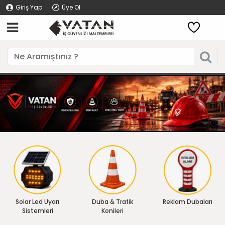
Giriş Yap
Üye Ol
Solar Led Uyarı
Duba & Trafik
Reklam Dubaları
Sistemleri
Konileri