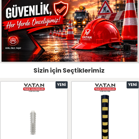
Sizin için Seçtiklerimiz
YENI
YENI