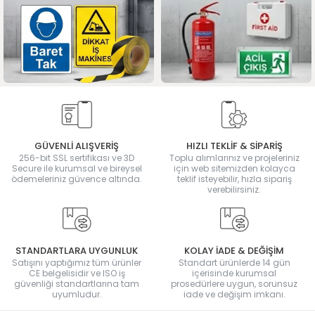
GÜVENLİ ALIŞVERİŞ
HIZLI TEKLİF & SİPARİŞ
256-bit SSL sertifikası ve 3D
Toplu alımlarınız ve projeleriniz
Secure ile kurumsal ve bireysel
için web sitemizden kolayca
ödemeleriniz güvence altında.
teklif isteyebilir, hızla sipariş
verebilirsiniz.
STANDARTLARA UYGUNLUK
KOLAY İADE & DEĞİŞİM
Satışını yaptığımız tüm ürünler
Standart ürünlerde 14 gün
CE belgelisidir ve ISO iş
içerisinde kurumsal
güvenliği standartlarına tam
prosedürlere uygun, sorunsuz
uyumludur.
iade ve değişim imkanı.