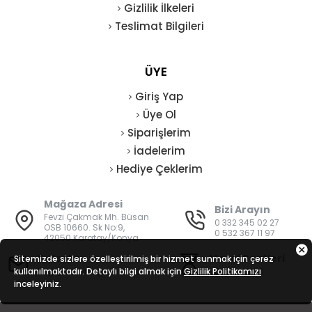
Gizlilik İlkeleri
Teslimat Bilgileri
ÜYE
Giriş Yap
Üye Ol
Siparişlerim
İadelerim
Hediye Çeklerim
Mağaza Adresi
Bizi Arayın
Fevzi Çakmak Mh. Büsan
0 332 345 02 27
OSB 10660. Sk No:9,
0 532 367 11 97
42050 Karatay/Konya
E-Posta
Mesai Saatleri
Sitemizde sizlere özelleştirilmiş bir hizmet sunmak için çerez
kullanılmaktadır. Detaylı bilgi almak için
bilgi@vatanisguvenligi.com
Gizlilik Politikamızı
08:00 - 19:00
inceleyiniz.