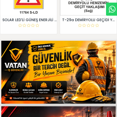
SOLAR LED'Lİ GÜNEŞ ENERJİLİ LEVHA
T-29a DEMİRYOLU GEÇİDİ YAKLAŞIM LEVHALARI (Sağ)