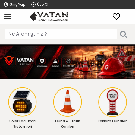
Giriş Yap
Üye Ol
Solar Led Uyarı
Duba & Trafik
Reklam Dubaları
Sistemleri
Konileri