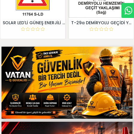
SOLAR LED'Lİ GÜNEŞ ENERJİLİ LEVHA
T-29a DEMİRYOLU GEÇİDİ YAKLAŞIM LEVHALARI (Sağ)