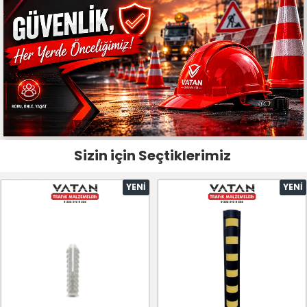
Sizin için Seçtiklerimiz
YENI
YENI