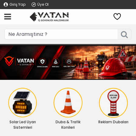
Giriş Yap
Üye Ol
Solar Led Uyarı
Duba & Trafik
Reklam Dubaları
Sistemleri
Konileri