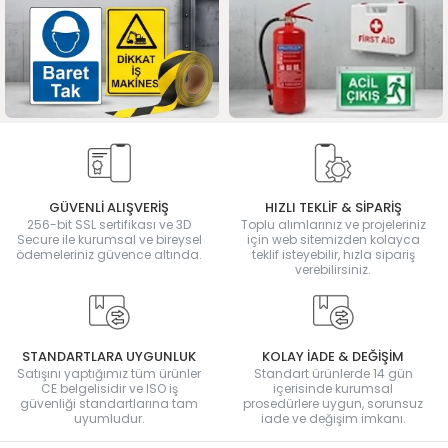
GÜVENLİ ALIŞVERİŞ
HIZLI TEKLİF & SİPARİŞ
256-bit SSL sertifikası ve 3D
Toplu alımlarınız ve projeleriniz
Secure ile kurumsal ve bireysel
için web sitemizden kolayca
ödemeleriniz güvence altında.
teklif isteyebilir, hızla sipariş
verebilirsiniz.
STANDARTLARA UYGUNLUK
KOLAY İADE & DEĞİŞİM
Satışını yaptığımız tüm ürünler
Standart ürünlerde 14 gün
CE belgelisidir ve ISO iş
içerisinde kurumsal
güvenliği standartlarına tam
prosedürlere uygun, sorunsuz
uyumludur.
iade ve değişim imkanı.