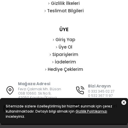
Gizlilik İlkeleri
Teslimat Bilgileri
ÜYE
Giriş Yap
Üye Ol
Siparişlerim
İadelerim
Hediye Çeklerim
Mağaza Adresi
Bizi Arayın
Fevzi Çakmak Mh. Büsan
0 332 345 02 27
OSB 10660. Sk No:9,
0 532 367 11 97
42050 Karatay/Konya
E-Posta
Mesai Saatleri
Sitemizde sizlere özelleştirilmiş bir hizmet sunmak için çerez
kullanılmaktadır. Detaylı bilgi almak için
bilgi@vatanisguvenligi.com
Gizlilik Politikamızı
08:00 - 19:00
inceleyiniz.