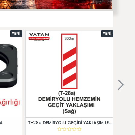
YENI
YENI
 A
T-28a DEMİRYOLU GEÇİDİ YAKLAŞIM LEVHALARI (Sağ)