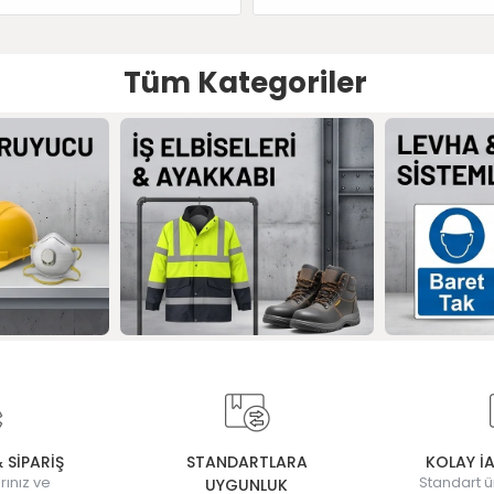
Tüm Kategoriler
& SİPARİŞ
STANDARTLARA
KOLAY İ
rınız ve
Standart ü
UYGUNLUK