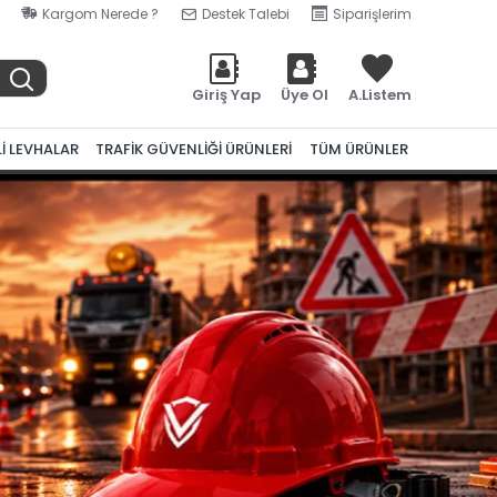
Kargom Nerede ?
Destek Talebi
Siparişlerim
Giriş Yap
Üye Ol
A.Listem
Lİ LEVHALAR
TRAFİK GÜVENLİĞİ ÜRÜNLERİ
TÜM ÜRÜNLER