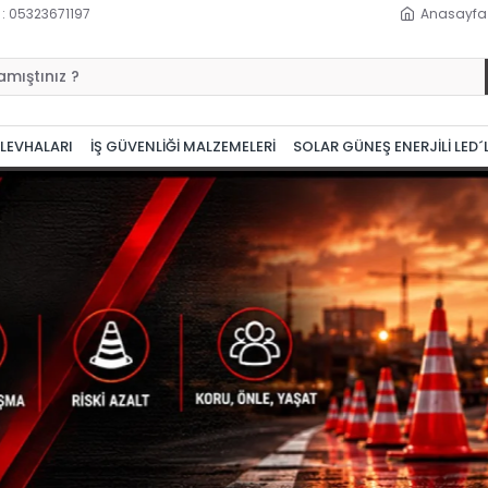
 : 05323671197
Anasayfa
 LEVHALARI
İŞ GÜVENLİĞİ MALZEMELERİ
SOLAR GÜNEŞ ENERJİLİ LED´