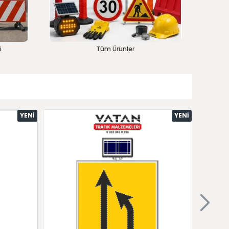
i
Tüm Ürünler
YENI
YENI