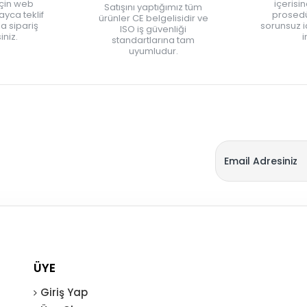
için web
içerisi
Satışını yaptığımız tüm
yca teklif
prosedü
ürünler CE belgelisidir ve
zla sipariş
sorunsuz 
ISO iş güvenliği
iniz.
i
standartlarına tam
uyumludur.
ÜYE
Giriş Yap