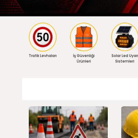
Trafik Levhaları
İş Güvenliği
Solar Led Uyar
Ürünleri
Sistemleri