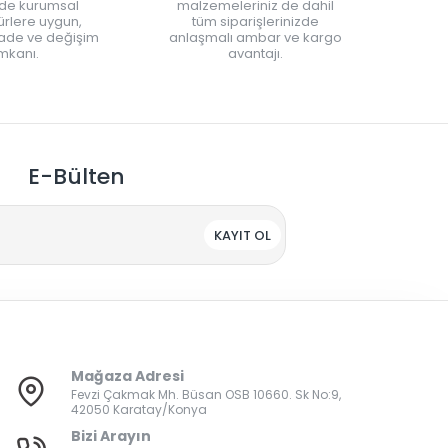
nde kurumsal
malzemeleriniz de dahil
rlere uygun,
tüm siparişlerinizde
iade ve değişim
anlaşmalı ambar ve kargo
mkanı.
avantajı.
E-Bülten
KAYIT OL
Mağaza Adresi
Fevzi Çakmak Mh. Büsan OSB 10660. Sk No:9,
42050 Karatay/Konya
Bizi Arayın