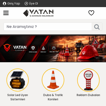
Giriş Yap
Üye Ol
Solar Led Uyarı
Duba & Trafik
Reklam Dubaları
Sistemleri
Konileri