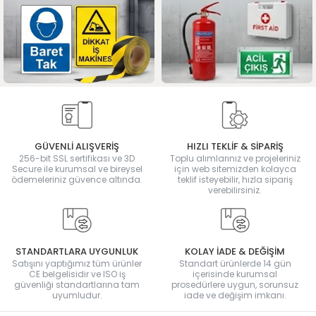
GÜVENLİ ALIŞVERİŞ
HIZLI TEKLİF & SİPARİŞ
256-bit SSL sertifikası ve 3D
Toplu alımlarınız ve projeleriniz
Secure ile kurumsal ve bireysel
için web sitemizden kolayca
ödemeleriniz güvence altında.
teklif isteyebilir, hızla sipariş
verebilirsiniz.
STANDARTLARA UYGUNLUK
KOLAY İADE & DEĞİŞİM
Satışını yaptığımız tüm ürünler
Standart ürünlerde 14 gün
CE belgelisidir ve ISO iş
içerisinde kurumsal
güvenliği standartlarına tam
prosedürlere uygun, sorunsuz
uyumludur.
iade ve değişim imkanı.