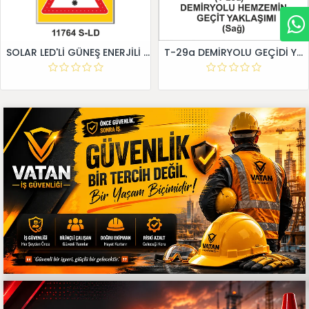
SOLAR LED'Lİ GÜNEŞ ENERJİLİ LEVHA
T-29a DEMİRYOLU GEÇİDİ YAKLAŞIM LEVHALARI (Sağ)