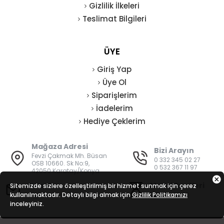
Gizlilik İlkeleri
Teslimat Bilgileri
ÜYE
Giriş Yap
Üye Ol
Siparişlerim
İadelerim
Hediye Çeklerim
Mağaza Adresi
Bizi Arayın
Fevzi Çakmak Mh. Büsan
0 332 345 02 27
OSB 10660. Sk No:9,
0 532 367 11 97
42050 Karatay/Konya
E-Posta
Mesai Saatleri
Sitemizde sizlere özelleştirilmiş bir hizmet sunmak için çerez
kullanılmaktadır. Detaylı bilgi almak için
bilgi@vatanisguvenligi.com
Gizlilik Politikamızı
08:00 - 19:00
inceleyiniz.