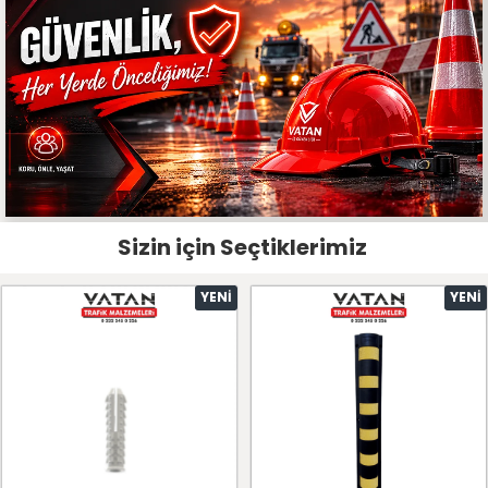
Sizin için Seçtiklerimiz
YENI
YENI