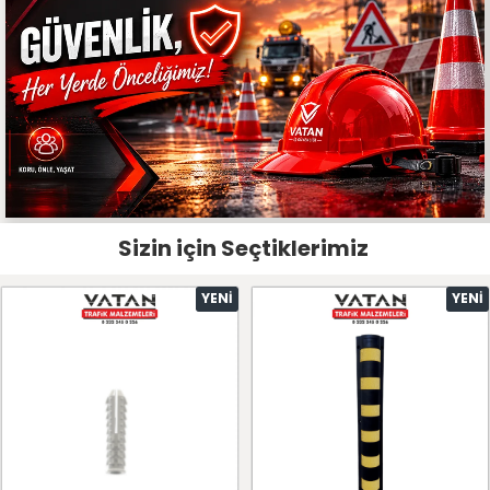
Sizin için Seçtiklerimiz
YENI
YENI