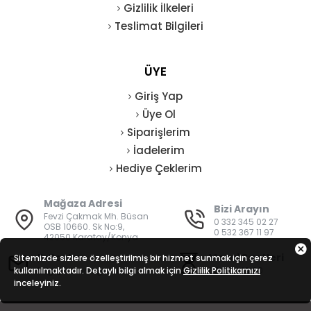
Gizlilik İlkeleri
Teslimat Bilgileri
ÜYE
Giriş Yap
Üye Ol
Siparişlerim
İadelerim
Hediye Çeklerim
Mağaza Adresi
Bizi Arayın
Fevzi Çakmak Mh. Büsan
0 332 345 02 27
OSB 10660. Sk No:9,
0 532 367 11 97
42050 Karatay/Konya
E-Posta
Mesai Saatleri
Sitemizde sizlere özelleştirilmiş bir hizmet sunmak için çerez
kullanılmaktadır. Detaylı bilgi almak için
bilgi@vatanisguvenligi.com
Gizlilik Politikamızı
08:00 - 19:00
inceleyiniz.