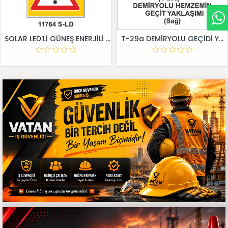
SOLAR LED'Lİ GÜNEŞ ENERJİLİ LEVHA
T-29a DEMİRYOLU GEÇİDİ YAKLAŞIM LEVHALARI (Sağ)