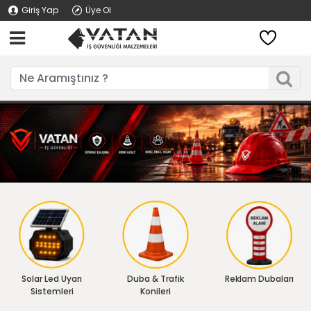
Giriş Yap
Üye Ol
Solar Led Uyarı
Duba & Trafik
Reklam Dubaları
Sistemleri
Konileri