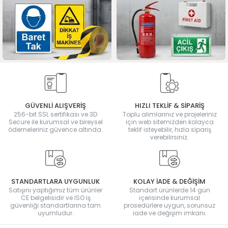
GÜVENLİ ALIŞVERİŞ
HIZLI TEKLİF & SİPARİŞ
256-bit SSL sertifikası ve 3D
Toplu alımlarınız ve projeleriniz
Secure ile kurumsal ve bireysel
için web sitemizden kolayca
ödemeleriniz güvence altında.
teklif isteyebilir, hızla sipariş
verebilirsiniz.
STANDARTLARA UYGUNLUK
KOLAY İADE & DEĞİŞİM
Satışını yaptığımız tüm ürünler
Standart ürünlerde 14 gün
CE belgelisidir ve ISO iş
içerisinde kurumsal
güvenliği standartlarına tam
prosedürlere uygun, sorunsuz
uyumludur.
iade ve değişim imkanı.