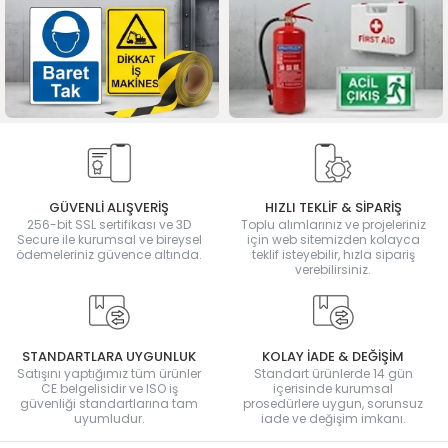
GÜVENLİ ALIŞVERİŞ
HIZLI TEKLİF & SİPARİŞ
256-bit SSL sertifikası ve 3D
Toplu alımlarınız ve projeleriniz
Secure ile kurumsal ve bireysel
için web sitemizden kolayca
ödemeleriniz güvence altında.
teklif isteyebilir, hızla sipariş
verebilirsiniz.
STANDARTLARA UYGUNLUK
KOLAY İADE & DEĞİŞİM
Satışını yaptığımız tüm ürünler
Standart ürünlerde 14 gün
CE belgelisidir ve ISO iş
içerisinde kurumsal
güvenliği standartlarına tam
prosedürlere uygun, sorunsuz
uyumludur.
iade ve değişim imkanı.