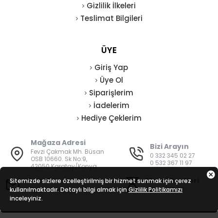
Gizlilik İlkeleri
Teslimat Bilgileri
ÜYE
Giriş Yap
Üye Ol
Siparişlerim
İadelerim
Hediye Çeklerim
Mağaza Adresi
Bizi Arayın
Fevzi Çakmak Mh. Büsan
0 332 345 02 27
OSB 10660. Sk No:9,
0 532 367 11 97
42050 Karatay/Konya
E-Posta
Mesai Saatleri
Sitemizde sizlere özelleştirilmiş bir hizmet sunmak için çerez
kullanılmaktadır. Detaylı bilgi almak için
bilgi@vatanisguvenligi.com
Gizlilik Politikamızı
08:00 - 19:00
inceleyiniz.