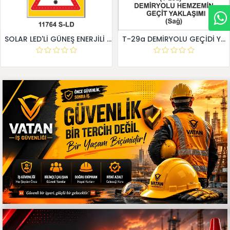
SOLAR LED'Lİ GÜNEŞ ENERJİLİ LEVHA
T-29a DEMİRYOLU GEÇİDİ YAKLAŞIM LEVHALARI (Sağ)