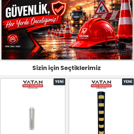
Sizin için Seçtiklerimiz
YENI
YENI