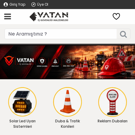
Giriş Yap
Üye Ol
Solar Led Uyarı
Duba & Trafik
Reklam Dubaları
Sistemleri
Konileri