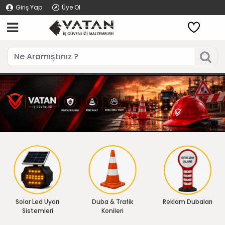
Giriş Yap
Üye Ol
Solar Led Uyarı
Duba & Trafik
Reklam Dubaları
Sistemleri
Konileri