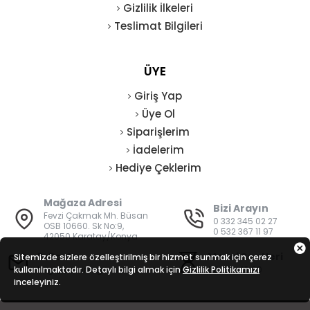
Gizlilik İlkeleri
Teslimat Bilgileri
ÜYE
Giriş Yap
Üye Ol
Siparişlerim
İadelerim
Hediye Çeklerim
Mağaza Adresi
Bizi Arayın
Fevzi Çakmak Mh. Büsan
0 332 345 02 27
OSB 10660. Sk No:9,
0 532 367 11 97
42050 Karatay/Konya
E-Posta
Mesai Saatleri
Sitemizde sizlere özelleştirilmiş bir hizmet sunmak için çerez
kullanılmaktadır. Detaylı bilgi almak için
bilgi@vatanisguvenligi.com
Gizlilik Politikamızı
08:00 - 19:00
inceleyiniz.