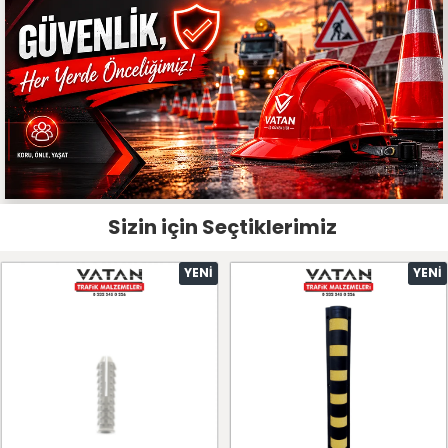
Sizin için Seçtiklerimiz
YENI
YENI