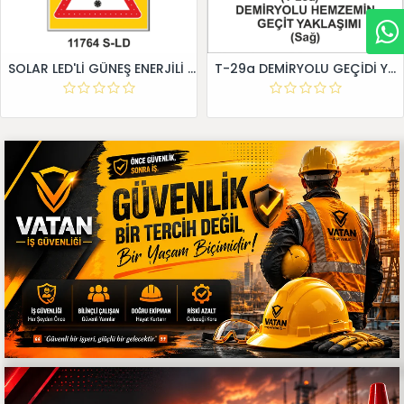
SOLAR LED'Lİ GÜNEŞ ENERJİLİ LEVHA
T-29a DEMİRYOLU GEÇİDİ YAKLAŞIM LEVHALARI (Sağ)