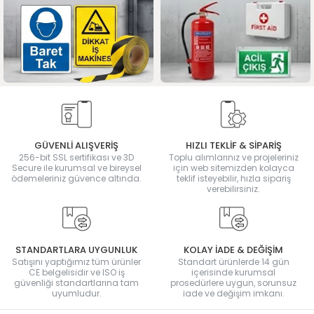
GÜVENLİ ALIŞVERİŞ
HIZLI TEKLİF & SİPARİŞ
256-bit SSL sertifikası ve 3D
Toplu alımlarınız ve projeleriniz
Secure ile kurumsal ve bireysel
için web sitemizden kolayca
ödemeleriniz güvence altında.
teklif isteyebilir, hızla sipariş
verebilirsiniz.
STANDARTLARA UYGUNLUK
KOLAY İADE & DEĞİŞİM
Satışını yaptığımız tüm ürünler
Standart ürünlerde 14 gün
CE belgelisidir ve ISO iş
içerisinde kurumsal
güvenliği standartlarına tam
prosedürlere uygun, sorunsuz
uyumludur.
iade ve değişim imkanı.