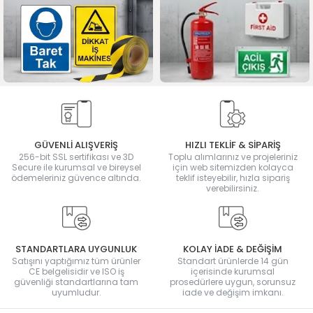
GÜVENLİ ALIŞVERİŞ
HIZLI TEKLİF & SİPARİŞ
256-bit SSL sertifikası ve 3D
Toplu alımlarınız ve projeleriniz
Secure ile kurumsal ve bireysel
için web sitemizden kolayca
ödemeleriniz güvence altında.
teklif isteyebilir, hızla sipariş
verebilirsiniz.
STANDARTLARA UYGUNLUK
KOLAY İADE & DEĞİŞİM
Satışını yaptığımız tüm ürünler
Standart ürünlerde 14 gün
CE belgelisidir ve ISO iş
içerisinde kurumsal
güvenliği standartlarına tam
prosedürlere uygun, sorunsuz
uyumludur.
iade ve değişim imkanı.