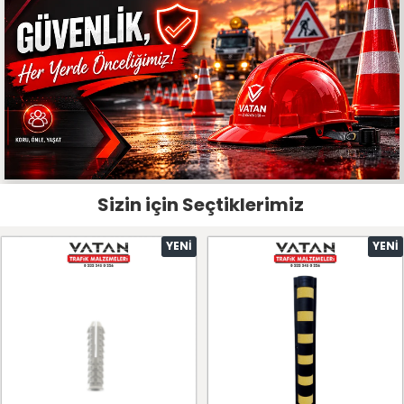
Sizin için Seçtiklerimiz
YENI
YENI