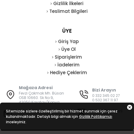
Gizlilik İlkeleri
Teslimat Bilgileri
ÜYE
Giriş Yap
Üye Ol
Siparişlerim
İadelerim
Hediye Çeklerim
Mağaza Adresi
Bizi Arayın
Fevzi Çakmak Mh. Büsan
0 332 345 02 27
OSB 10660. Sk No:9,
0 532 367 11 97
42050 Karatay/Konya
E-Posta
Mesai Saatleri
Sitemizde sizlere özelleştirilmiş bir hizmet sunmak için çerez
kullanılmaktadır. Detaylı bilgi almak için
bilgi@vatanisguvenligi.com
Gizlilik Politikamızı
08:00 - 19:00
inceleyiniz.