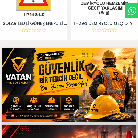
SOLAR LED'Lİ GÜNEŞ ENERJİLİ LEVHA
T-29a DEMİRYOLU GEÇİDİ YAKLAŞIM LEVHALARI (Sağ)