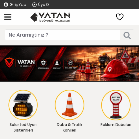
Giriş Yap
Üye Ol
Solar Led Uyarı
Duba & Trafik
Reklam Dubaları
Sistemleri
Konileri