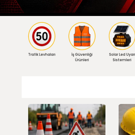
Trafik Levhaları
İş Güvenliği
Solar Led Uyar
Ürünleri
Sistemleri