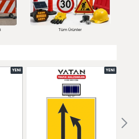
i
Tüm Ürünler
YENI
YENI