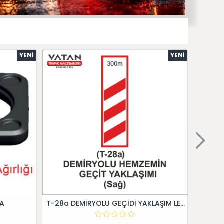
YENI
YENI
 A
T-28a DEMİRYOLU GEÇİDİ YAKLAŞIM LEVHALARI (Sağ)