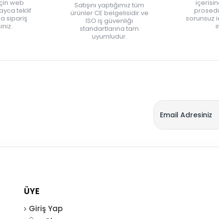
için web
içerisi
Satışını yaptığımız tüm
yca teklif
prosedü
ürünler CE belgelisidir ve
zla sipariş
sorunsuz 
ISO iş güvenliği
iniz.
i
standartlarına tam
uyumludur.
ÜYE
Giriş Yap