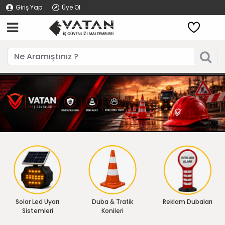
Giriş Yap
Üye Ol
Solar Led Uyarı
Duba & Trafik
Reklam Dubaları
Sistemleri
Konileri