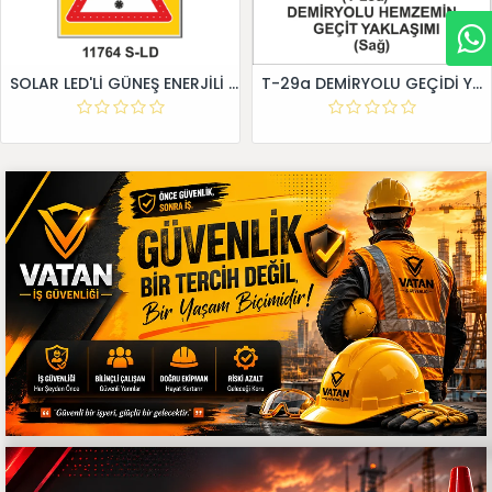
SOLAR LED'Lİ GÜNEŞ ENERJİLİ LEVHA
T-29a DEMİRYOLU GEÇİDİ YAKLAŞIM LEVHALARI (Sağ)