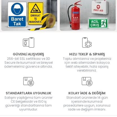
GÜVENLİ ALIŞVERİŞ
HIZLI TEKLİF & SİPARİŞ
256-bit SSL sertifikası ve 3D
Toplu alımlarınız ve projeleriniz
Secure ile kurumsal ve bireysel
için web sitemizden kolayca
ödemeleriniz güvence altında.
teklif isteyebilir, hızla sipariş
verebilirsiniz.
STANDARTLARA UYGUNLUK
KOLAY İADE & DEĞİŞİM
Satışını yaptığımız tüm ürünler
Standart ürünlerde 14 gün
CE belgelisidir ve ISO iş
içerisinde kurumsal
güvenliği standartlarına tam
prosedürlere uygun, sorunsuz
uyumludur.
iade ve değişim imkanı.