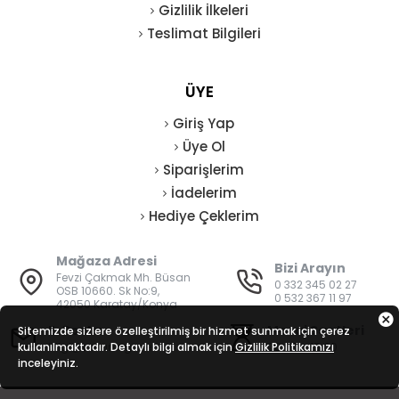
Gizlilik İlkeleri
Teslimat Bilgileri
ÜYE
Giriş Yap
Üye Ol
Siparişlerim
İadelerim
Hediye Çeklerim
Mağaza Adresi
Bizi Arayın
Fevzi Çakmak Mh. Büsan
0 332 345 02 27
OSB 10660. Sk No:9,
0 532 367 11 97
42050 Karatay/Konya
E-Posta
Mesai Saatleri
Sitemizde sizlere özelleştirilmiş bir hizmet sunmak için çerez
kullanılmaktadır. Detaylı bilgi almak için
bilgi@vatanisguvenligi.com
Gizlilik Politikamızı
08:00 - 19:00
inceleyiniz.