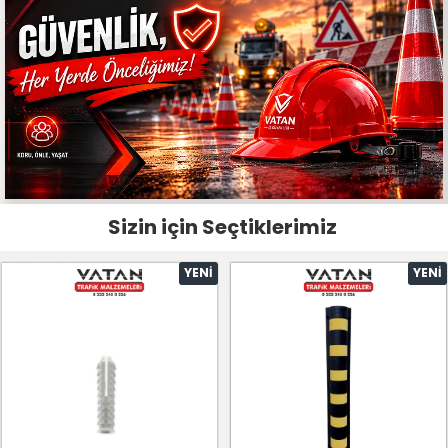
Sizin için Seçtiklerimiz
YENI
YENI