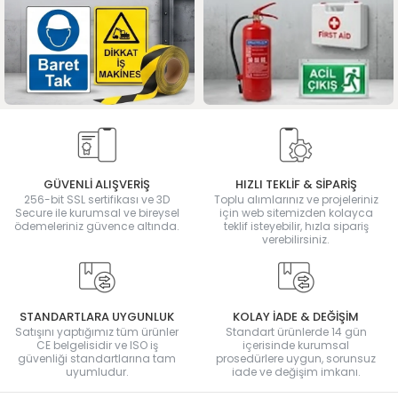
GÜVENLİ ALIŞVERİŞ
HIZLI TEKLİF & SİPARİŞ
256-bit SSL sertifikası ve 3D
Toplu alımlarınız ve projeleriniz
Secure ile kurumsal ve bireysel
için web sitemizden kolayca
ödemeleriniz güvence altında.
teklif isteyebilir, hızla sipariş
verebilirsiniz.
STANDARTLARA UYGUNLUK
KOLAY İADE & DEĞİŞİM
Satışını yaptığımız tüm ürünler
Standart ürünlerde 14 gün
CE belgelisidir ve ISO iş
içerisinde kurumsal
güvenliği standartlarına tam
prosedürlere uygun, sorunsuz
uyumludur.
iade ve değişim imkanı.