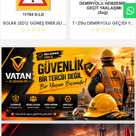
SOLAR LED'Lİ GÜNEŞ ENERJİLİ LEVHA
T-29a DEMİRYOLU GEÇİDİ YAKLAŞIM LEVHALARI (Sağ)