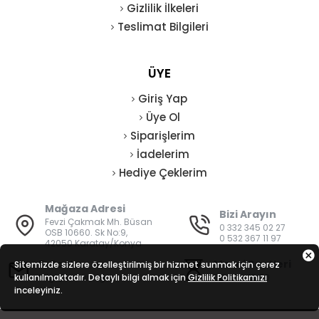
Gizlilik İlkeleri
Teslimat Bilgileri
ÜYE
Giriş Yap
Üye Ol
Siparişlerim
İadelerim
Hediye Çeklerim
Mağaza Adresi
Bizi Arayın
Fevzi Çakmak Mh. Büsan
0 332 345 02 27
OSB 10660. Sk No:9,
0 532 367 11 97
42050 Karatay/Konya
E-Posta
Mesai Saatleri
Sitemizde sizlere özelleştirilmiş bir hizmet sunmak için çerez
kullanılmaktadır. Detaylı bilgi almak için
bilgi@vatanisguvenligi.com
Gizlilik Politikamızı
08:00 - 19:00
inceleyiniz.