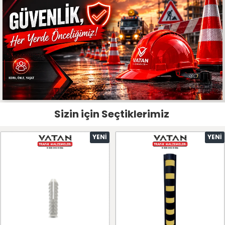
Sizin için Seçtiklerimiz
YENI
YENI