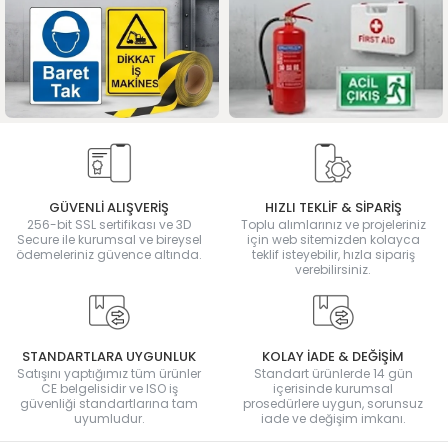
GÜVENLİ ALIŞVERİŞ
HIZLI TEKLİF & SİPARİŞ
256-bit SSL sertifikası ve 3D
Toplu alımlarınız ve projeleriniz
Secure ile kurumsal ve bireysel
için web sitemizden kolayca
ödemeleriniz güvence altında.
teklif isteyebilir, hızla sipariş
verebilirsiniz.
STANDARTLARA UYGUNLUK
KOLAY İADE & DEĞİŞİM
Satışını yaptığımız tüm ürünler
Standart ürünlerde 14 gün
CE belgelisidir ve ISO iş
içerisinde kurumsal
güvenliği standartlarına tam
prosedürlere uygun, sorunsuz
uyumludur.
iade ve değişim imkanı.