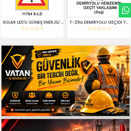
SOLAR LED'Lİ GÜNEŞ ENERJİLİ LEVHA
T-29a DEMİRYOLU GEÇİDİ YAKLAŞIM LEVHALARI (Sağ)