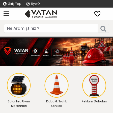
Giriş Yap
Üye Ol
Solar Led Uyarı
Duba & Trafik
Reklam Dubaları
Sistemleri
Konileri