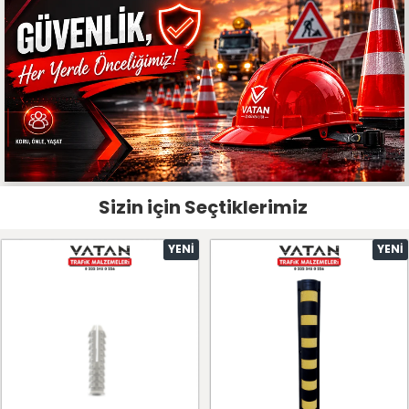
Sizin için Seçtiklerimiz
YENI
YENI