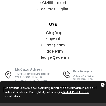
Gizlilik İlkeleri
Teslimat Bilgileri
ÜYE
Giriş Yap
Üye Ol
Siparişlerim
İadelerim
Hediye Çeklerim
Mağaza Adresi
Bizi Arayın
Fevzi Çakmak Mh. Büsan
0 332 345 02 27
OSB 10660. Sk No:9,
0 532 367 11 97
42050 Karatay/Konya
E-Posta
Mesai Saatleri
Sitemizde sizlere özelleştirilmiş bir hizmet sunmak için çerez
kullanılmaktadır. Detaylı bilgi almak için
bilgi@vatanisguvenligi.com
Gizlilik Politikamızı
08:00 - 19:00
inceleyiniz.