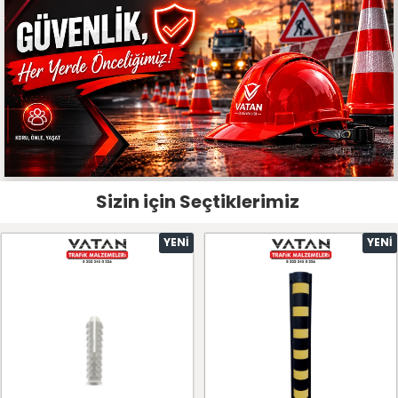
Sizin için Seçtiklerimiz
YENI
YENI