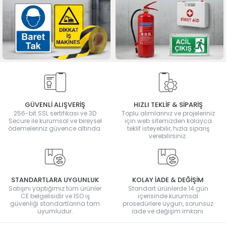
GÜVENLİ ALIŞVERİŞ
HIZLI TEKLİF & SİPARİŞ
256-bit SSL sertifikası ve 3D
Toplu alımlarınız ve projeleriniz
Secure ile kurumsal ve bireysel
için web sitemizden kolayca
ödemeleriniz güvence altında.
teklif isteyebilir, hızla sipariş
verebilirsiniz.
STANDARTLARA UYGUNLUK
KOLAY İADE & DEĞİŞİM
Satışını yaptığımız tüm ürünler
Standart ürünlerde 14 gün
CE belgelisidir ve ISO iş
içerisinde kurumsal
güvenliği standartlarına tam
prosedürlere uygun, sorunsuz
uyumludur.
iade ve değişim imkanı.