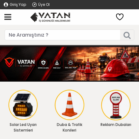
Giriş Yap
Üye Ol
Solar Led Uyarı
Duba & Trafik
Reklam Dubaları
Sistemleri
Konileri