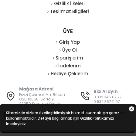
Gizlilik İlkeleri
Teslimat Bilgileri
ÜYE
Giriş Yap
Üye Ol
Siparişlerim
İadelerim
Hediye Çeklerim
Mağaza Adresi
Bizi Arayın
Fevzi Çakmak Mh. Büsan
0 332 345 02 27
OSB 10660. Sk No:9,
0 532 367 11 97
42050 Karatay/Konya
E-Posta
Mesai Saatleri
Sitemizde sizlere özelleştirilmiş bir hizmet sunmak için çerez
kullanılmaktadır. Detaylı bilgi almak için
bilgi@vatanisguvenligi.com
Gizlilik Politikamızı
08:00 - 19:00
inceleyiniz.