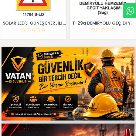
SOLAR LED'Lİ GÜNEŞ ENERJİLİ LEVHA
T-29a DEMİRYOLU GEÇİDİ YAKLAŞIM LEVHALARI (Sağ)