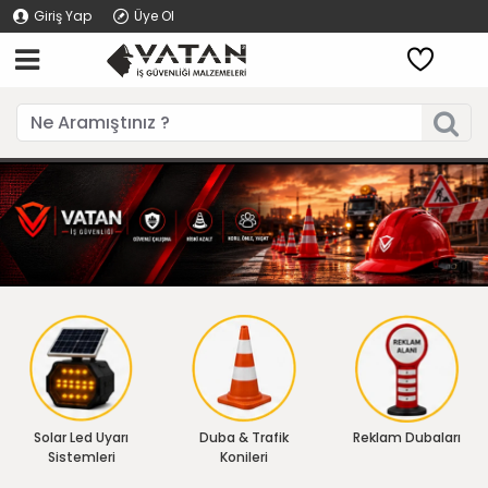
Giriş Yap
Üye Ol
Solar Led Uyarı
Duba & Trafik
Reklam Dubaları
Sistemleri
Konileri