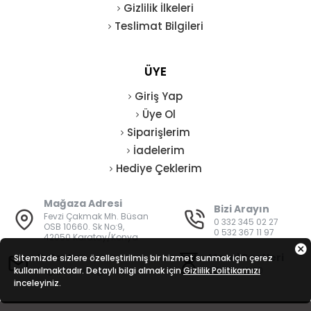
Gizlilik İlkeleri
Teslimat Bilgileri
ÜYE
Giriş Yap
Üye Ol
Siparişlerim
İadelerim
Hediye Çeklerim
Mağaza Adresi
Bizi Arayın
Fevzi Çakmak Mh. Büsan
0 332 345 02 27
OSB 10660. Sk No:9,
0 532 367 11 97
42050 Karatay/Konya
E-Posta
Mesai Saatleri
Sitemizde sizlere özelleştirilmiş bir hizmet sunmak için çerez
kullanılmaktadır. Detaylı bilgi almak için
bilgi@vatanisguvenligi.com
Gizlilik Politikamızı
08:00 - 19:00
inceleyiniz.