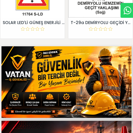
SOLAR LED'Lİ GÜNEŞ ENERJİLİ LEVHA
T-29a DEMİRYOLU GEÇİDİ YAKLAŞIM LEVHALARI (Sağ)