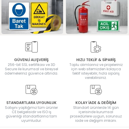
GÜVENLİ ALIŞVERİŞ
HIZLI TEKLİF & SİPARİŞ
256-bit SSL sertifikası ve 3D
Toplu alımlarınız ve projeleriniz
Secure ile kurumsal ve bireysel
için web sitemizden kolayca
ödemeleriniz güvence altında.
teklif isteyebilir, hızla sipariş
verebilirsiniz.
STANDARTLARA UYGUNLUK
KOLAY İADE & DEĞİŞİM
Satışını yaptığımız tüm ürünler
Standart ürünlerde 14 gün
CE belgelisidir ve ISO iş
içerisinde kurumsal
güvenliği standartlarına tam
prosedürlere uygun, sorunsuz
uyumludur.
iade ve değişim imkanı.