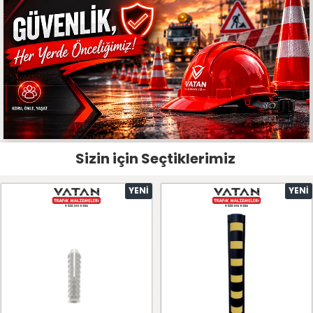
Sizin için Seçtiklerimiz
YENI
YENI