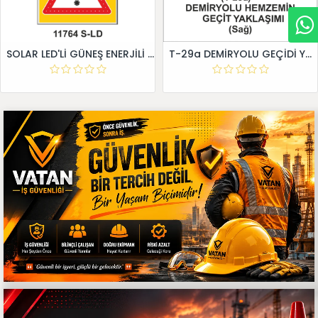
SOLAR LED'Lİ GÜNEŞ ENERJİLİ LEVHA
T-29a DEMİRYOLU GEÇİDİ YAKLAŞIM LEVHALARI (Sağ)