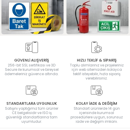
GÜVENLİ ALIŞVERİŞ
HIZLI TEKLİF & SİPARİŞ
256-bit SSL sertifikası ve 3D
Toplu alımlarınız ve projeleriniz
Secure ile kurumsal ve bireysel
için web sitemizden kolayca
ödemeleriniz güvence altında.
teklif isteyebilir, hızla sipariş
verebilirsiniz.
STANDARTLARA UYGUNLUK
KOLAY İADE & DEĞİŞİM
Satışını yaptığımız tüm ürünler
Standart ürünlerde 14 gün
CE belgelisidir ve ISO iş
içerisinde kurumsal
güvenliği standartlarına tam
prosedürlere uygun, sorunsuz
uyumludur.
iade ve değişim imkanı.