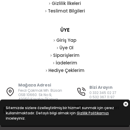
Gizlilik İlkeleri
Teslimat Bilgileri
ÜYE
Giriş Yap
Üye Ol
Siparişlerim
İadelerim
Hediye Çeklerim
Mağaza Adresi
Bizi Arayın
Fevzi Çakmak Mh. Büsan
0 332 345 02 27
OSB 10660. Sk No:9,
0 532 367 11 97
42050 Karatay/Konya
E-Posta
Mesai Saatleri
Sitemizde sizlere özelleştirilmiş bir hizmet sunmak için çerez
kullanılmaktadır. Detaylı bilgi almak için
bilgi@vatanisguvenligi.com
Gizlilik Politikamızı
08:00 - 19:00
inceleyiniz.