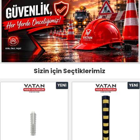
Sizin için Seçtiklerimiz
YENI
YENI