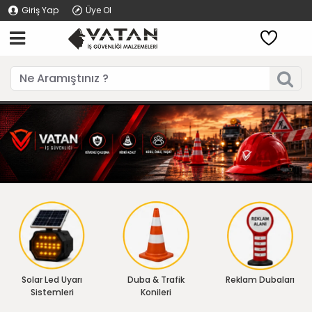
Giriş Yap
Üye Ol
Solar Led Uyarı
Duba & Trafik
Reklam Dubaları
Sistemleri
Konileri