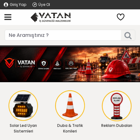
Giriş Yap
Üye Ol
Solar Led Uyarı
Duba & Trafik
Reklam Dubaları
Sistemleri
Konileri