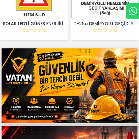
SOLAR LED'Lİ GÜNEŞ ENERJİLİ LEVHA
T-29a DEMİRYOLU GEÇİDİ YAKLAŞIM LEVHALARI (Sağ)