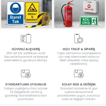
GÜVENLİ ALIŞVERİŞ
HIZLI TEKLİF & SİPARİŞ
256-bit SSL sertifikası ve 3D
Toplu alımlarınız ve projeleriniz
Secure ile kurumsal ve bireysel
için web sitemizden kolayca
ödemeleriniz güvence altında.
teklif isteyebilir, hızla sipariş
verebilirsiniz.
STANDARTLARA UYGUNLUK
KOLAY İADE & DEĞİŞİM
Satışını yaptığımız tüm ürünler
Standart ürünlerde 14 gün
CE belgelisidir ve ISO iş
içerisinde kurumsal
güvenliği standartlarına tam
prosedürlere uygun, sorunsuz
uyumludur.
iade ve değişim imkanı.