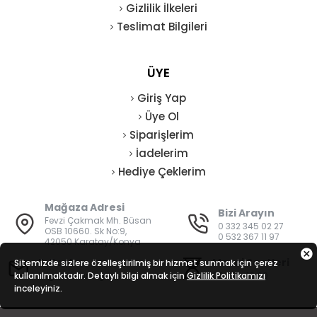
Gizlilik İlkeleri
Teslimat Bilgileri
ÜYE
Giriş Yap
Üye Ol
Siparişlerim
İadelerim
Hediye Çeklerim
Mağaza Adresi
Bizi Arayın
Fevzi Çakmak Mh. Büsan
0 332 345 02 27
OSB 10660. Sk No:9,
0 532 367 11 97
42050 Karatay/Konya
E-Posta
Mesai Saatleri
Sitemizde sizlere özelleştirilmiş bir hizmet sunmak için çerez
kullanılmaktadır. Detaylı bilgi almak için
bilgi@vatanisguvenligi.com
Gizlilik Politikamızı
08:00 - 19:00
inceleyiniz.