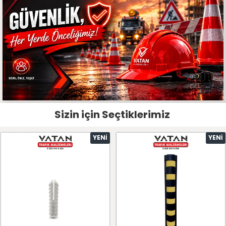
Sizin için Seçtiklerimiz
YENI
YENI