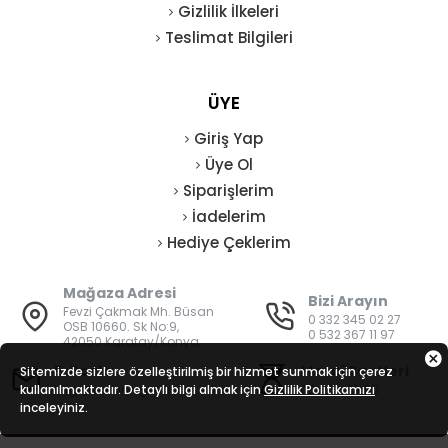
Gizlilik İlkeleri
Teslimat Bilgileri
ÜYE
Giriş Yap
Üye Ol
Siparişlerim
İadelerim
Hediye Çeklerim
Mağaza Adresi
Bizi Arayın
Fevzi Çakmak Mh. Büsan
0 332 345 02 27
OSB 10660. Sk No:9,
0 532 367 11 97
42050 Karatay/Konya
E-Posta
Mesai Saatleri
Sitemizde sizlere özelleştirilmiş bir hizmet sunmak için çerez
kullanılmaktadır. Detaylı bilgi almak için
bilgi@vatanisguvenligi.com
Gizlilik Politikamızı
08:00 - 19:00
inceleyiniz.