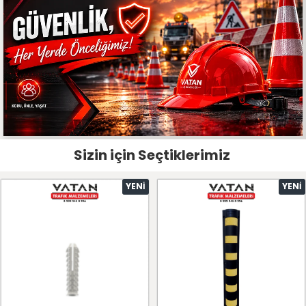
Sizin için Seçtiklerimiz
YENI
YENI