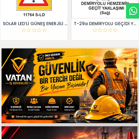
SOLAR LED'Lİ GÜNEŞ ENERJİLİ LEVHA
T-29a DEMİRYOLU GEÇİDİ YAKLAŞIM LEVHALARI (Sağ)