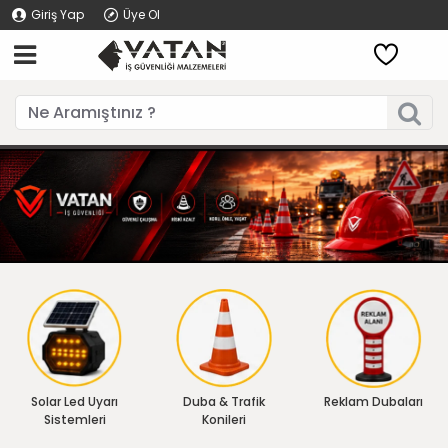
Giriş Yap
Üye Ol
Solar Led Uyarı
Duba & Trafik
Reklam Dubaları
Sistemleri
Konileri