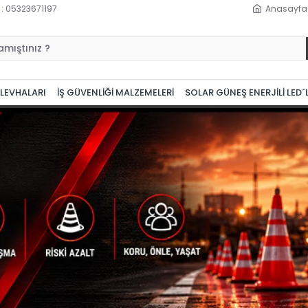
 : 05323671197
Anasayfa
 LEVHALARI
İŞ GÜVENLİĞİ MALZEMELERİ
SOLAR GÜNEŞ ENERJİLİ LED´