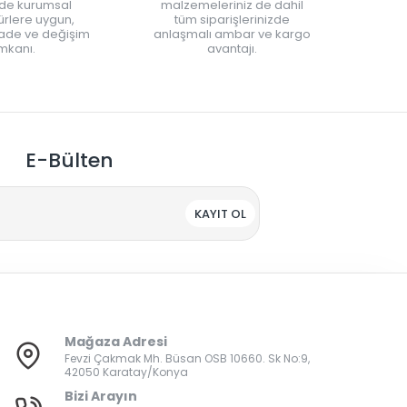
nde kurumsal
malzemeleriniz de dahil
rlere uygun,
tüm siparişlerinizde
iade ve değişim
anlaşmalı ambar ve kargo
mkanı.
avantajı.
E-Bülten
KAYIT OL
Mağaza Adresi
Fevzi Çakmak Mh. Büsan OSB 10660. Sk No:9,
42050 Karatay/Konya
Bizi Arayın