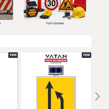
i
Tüm Ürünler
YENI
YENI