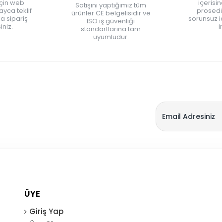
için web
içerisi
Satışını yaptığımız tüm
yca teklif
prosedü
ürünler CE belgelisidir ve
zla sipariş
sorunsuz 
ISO iş güvenliği
iniz.
i
standartlarına tam
uyumludur.
ÜYE
Giriş Yap