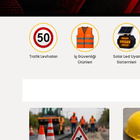
Trafik Levhaları
İş Güvenliği
Solar Led Uyar
Ürünleri
Sistemleri