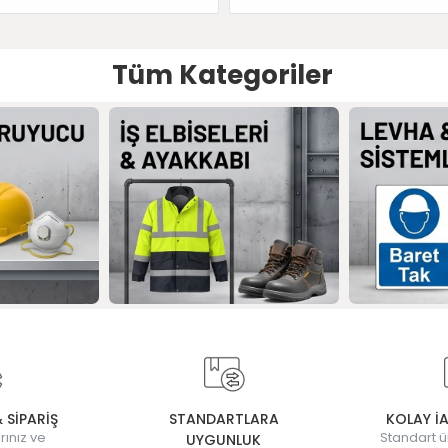
Tüm Kategoriler
& SİPARİŞ
STANDARTLARA
KOLAY İ
rınız ve
Standart ü
UYGUNLUK