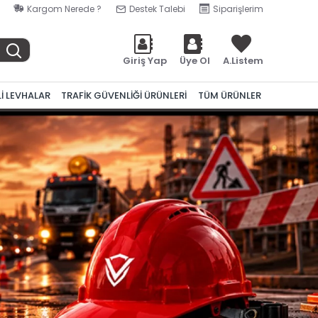
Kargom Nerede ?
Destek Talebi
Siparişlerim
Giriş Yap
Üye Ol
A.Listem
Lİ LEVHALAR
TRAFİK GÜVENLİĞİ ÜRÜNLERİ
TÜM ÜRÜNLER