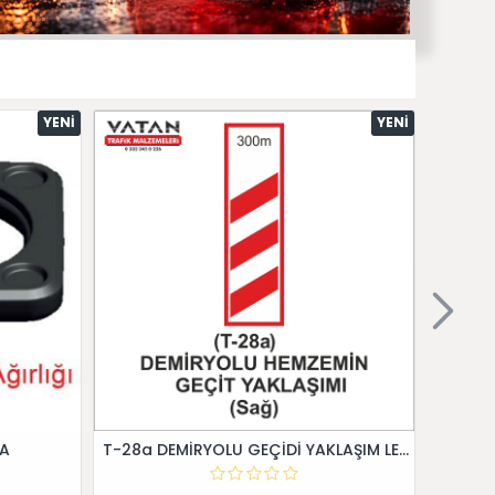
YENI
YENI
 A
T-28a DEMİRYOLU GEÇİDİ YAKLAŞIM LEVHALARI (Sağ)