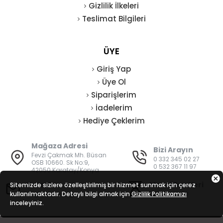
Gizlilik İlkeleri
Teslimat Bilgileri
ÜYE
Giriş Yap
Üye Ol
Siparişlerim
İadelerim
Hediye Çeklerim
Mağaza Adresi
Bizi Arayın
Fevzi Çakmak Mh. Büsan
0 332 345 02 27
OSB 10660. Sk No:9,
0 532 367 11 97
42050 Karatay/Konya
E-Posta
Mesai Saatleri
Sitemizde sizlere özelleştirilmiş bir hizmet sunmak için çerez
kullanılmaktadır. Detaylı bilgi almak için
bilgi@vatanisguvenligi.com
Gizlilik Politikamızı
08:00 - 19:00
inceleyiniz.