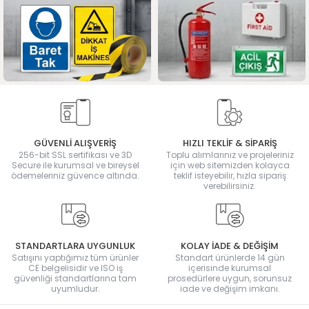
GÜVENLİ ALIŞVERİŞ
HIZLI TEKLİF & SİPARİŞ
256-bit SSL sertifikası ve 3D
Toplu alımlarınız ve projeleriniz
Secure ile kurumsal ve bireysel
için web sitemizden kolayca
ödemeleriniz güvence altında.
teklif isteyebilir, hızla sipariş
verebilirsiniz.
STANDARTLARA UYGUNLUK
KOLAY İADE & DEĞİŞİM
Satışını yaptığımız tüm ürünler
Standart ürünlerde 14 gün
CE belgelisidir ve ISO iş
içerisinde kurumsal
güvenliği standartlarına tam
prosedürlere uygun, sorunsuz
uyumludur.
iade ve değişim imkanı.