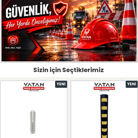
Sizin için Seçtiklerimiz
YENI
YENI