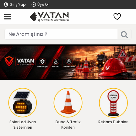
Giriş Yap
Üye Ol
Solar Led Uyarı
Duba & Trafik
Reklam Dubaları
Sistemleri
Konileri