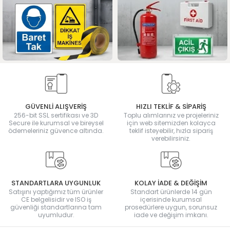
GÜVENLİ ALIŞVERİŞ
HIZLI TEKLİF & SİPARİŞ
256-bit SSL sertifikası ve 3D
Toplu alımlarınız ve projeleriniz
Secure ile kurumsal ve bireysel
için web sitemizden kolayca
ödemeleriniz güvence altında.
teklif isteyebilir, hızla sipariş
verebilirsiniz.
STANDARTLARA UYGUNLUK
KOLAY İADE & DEĞİŞİM
Satışını yaptığımız tüm ürünler
Standart ürünlerde 14 gün
CE belgelisidir ve ISO iş
içerisinde kurumsal
güvenliği standartlarına tam
prosedürlere uygun, sorunsuz
uyumludur.
iade ve değişim imkanı.