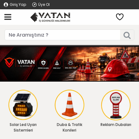
Giriş Yap
Üye Ol
Solar Led Uyarı
Duba & Trafik
Reklam Dubaları
Sistemleri
Konileri