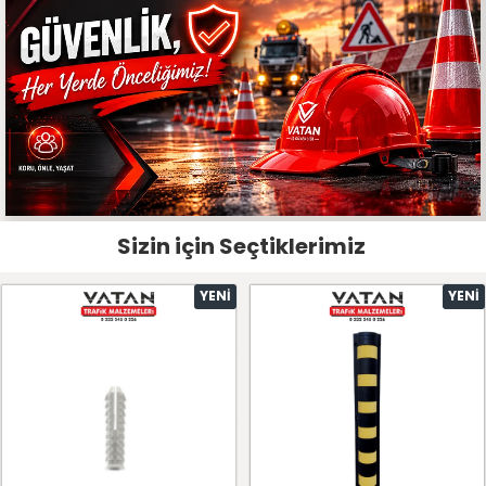
Sizin için Seçtiklerimiz
YENI
YENI