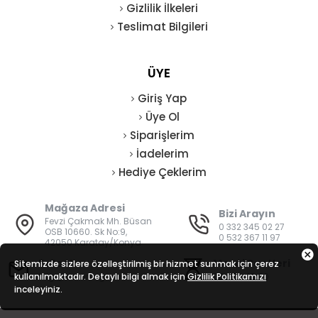
Gizlilik İlkeleri
Teslimat Bilgileri
ÜYE
Giriş Yap
Üye Ol
Siparişlerim
İadelerim
Hediye Çeklerim
Mağaza Adresi
Bizi Arayın
Fevzi Çakmak Mh. Büsan
0 332 345 02 27
OSB 10660. Sk No:9,
0 532 367 11 97
42050 Karatay/Konya
E-Posta
Mesai Saatleri
Sitemizde sizlere özelleştirilmiş bir hizmet sunmak için çerez
kullanılmaktadır. Detaylı bilgi almak için
bilgi@vatanisguvenligi.com
Gizlilik Politikamızı
08:00 - 19:00
inceleyiniz.