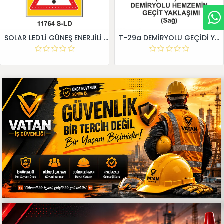
SOLAR LED'Lİ GÜNEŞ ENERJİLİ LEVHA
T-29a DEMİRYOLU GEÇİDİ YAKLAŞIM LEVHALARI (Sağ)