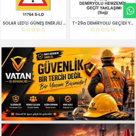
SOLAR LED'Lİ GÜNEŞ ENERJİLİ LEVHA
T-29a DEMİRYOLU GEÇİDİ YAKLAŞIM LEVHALARI (Sağ)