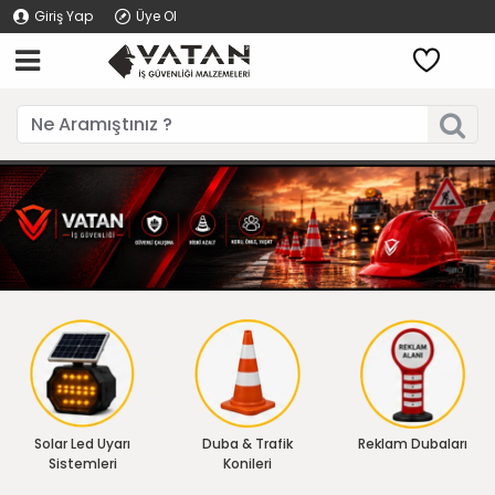
Giriş Yap
Üye Ol
Solar Led Uyarı
Duba & Trafik
Reklam Dubaları
Sistemleri
Konileri