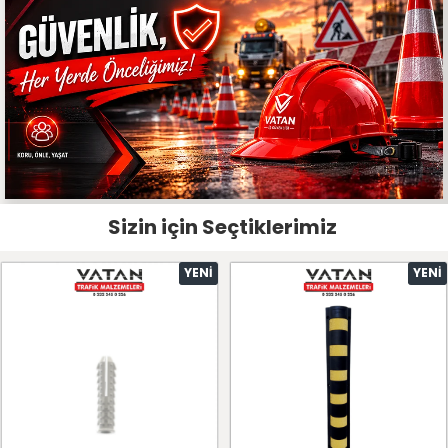
Sizin için Seçtiklerimiz
YENI
YENI