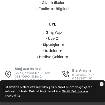
Gizlilik İlkeleri
Teslimat Bilgileri
ÜYE
Giriş Yap
Üye Ol
Siparişlerim
İadelerim
Hediye Çeklerim
Mağaza Adresi
Bizi Arayın
Fevzi Çakmak Mh. Büsan
0 332 345 02 27
OSB 10660. Sk No:9,
0 532 367 11 97
42050 Karatay/Konya
E-Posta
Mesai Saatleri
Sitemizde sizlere özelleştirilmiş bir hizmet sunmak için çerez
kullanılmaktadır. Detaylı bilgi almak için
bilgi@vatanisguvenligi.com
Gizlilik Politikamızı
08:00 - 19:00
inceleyiniz.