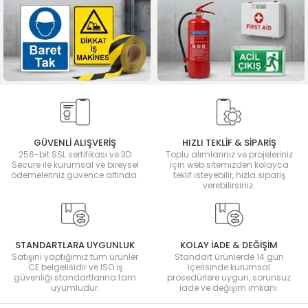
GÜVENLİ ALIŞVERİŞ
HIZLI TEKLİF & SİPARİŞ
256-bit SSL sertifikası ve 3D
Toplu alımlarınız ve projeleriniz
Secure ile kurumsal ve bireysel
için web sitemizden kolayca
ödemeleriniz güvence altında.
teklif isteyebilir, hızla sipariş
verebilirsiniz.
STANDARTLARA UYGUNLUK
KOLAY İADE & DEĞİŞİM
Satışını yaptığımız tüm ürünler
Standart ürünlerde 14 gün
CE belgelisidir ve ISO iş
içerisinde kurumsal
güvenliği standartlarına tam
prosedürlere uygun, sorunsuz
uyumludur.
iade ve değişim imkanı.