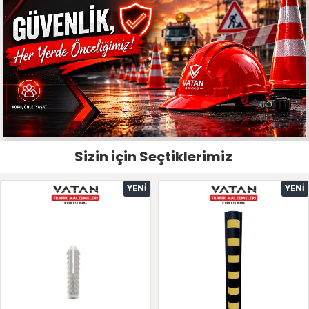
Sizin için Seçtiklerimiz
YENI
YENI