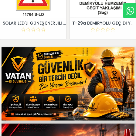
SOLAR LED'Lİ GÜNEŞ ENERJİLİ LEVHA
T-29a DEMİRYOLU GEÇİDİ YAKLAŞIM LEVHALARI (Sağ)