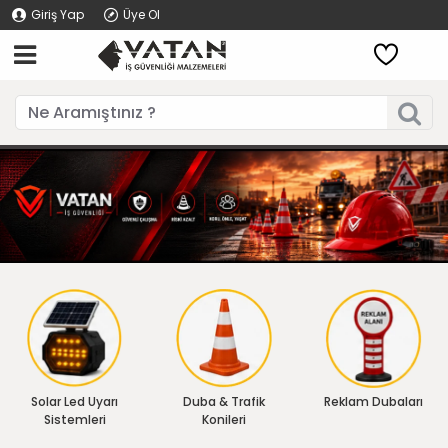
Giriş Yap
Üye Ol
Solar Led Uyarı
Duba & Trafik
Reklam Dubaları
Sistemleri
Konileri