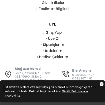
Gizlilik İlkeleri
Teslimat Bilgileri
ÜYE
Giriş Yap
Üye Ol
Siparişlerim
İadelerim
Hediye Çeklerim
Mağaza Adresi
Bizi Arayın
Fevzi Çakmak Mh. Büsan
0 332 345 02 27
OSB 10660. Sk No:9,
0 532 367 11 97
42050 Karatay/Konya
E-Posta
Mesai Saatleri
Sitemizde sizlere özelleştirilmiş bir hizmet sunmak için çerez
kullanılmaktadır. Detaylı bilgi almak için
bilgi@vatanisguvenligi.com
Gizlilik Politikamızı
08:00 - 19:00
inceleyiniz.