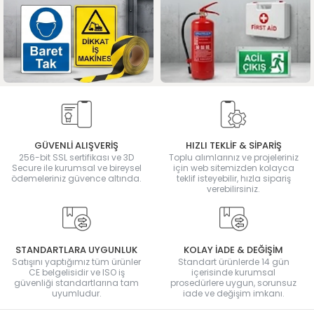
GÜVENLİ ALIŞVERİŞ
HIZLI TEKLİF & SİPARİŞ
256-bit SSL sertifikası ve 3D
Toplu alımlarınız ve projeleriniz
Secure ile kurumsal ve bireysel
için web sitemizden kolayca
ödemeleriniz güvence altında.
teklif isteyebilir, hızla sipariş
verebilirsiniz.
STANDARTLARA UYGUNLUK
KOLAY İADE & DEĞİŞİM
Satışını yaptığımız tüm ürünler
Standart ürünlerde 14 gün
CE belgelisidir ve ISO iş
içerisinde kurumsal
güvenliği standartlarına tam
prosedürlere uygun, sorunsuz
uyumludur.
iade ve değişim imkanı.