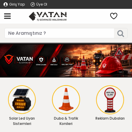
Giriş Yap
Üye Ol
Solar Led Uyarı
Duba & Trafik
Reklam Dubaları
Sistemleri
Konileri