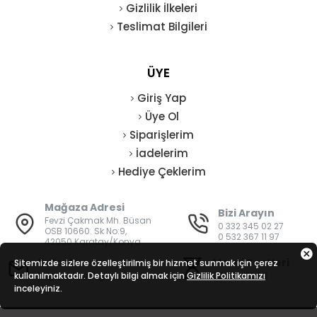
Gizlilik İlkeleri
Teslimat Bilgileri
ÜYE
Giriş Yap
Üye Ol
Siparişlerim
İadelerim
Hediye Çeklerim
Mağaza Adresi
Bizi Arayın
Fevzi Çakmak Mh. Büsan
0 332 345 02 27
OSB 10660. Sk No:9,
0 532 367 11 97
42050 Karatay/Konya
E-Posta
Mesai Saatleri
Sitemizde sizlere özelleştirilmiş bir hizmet sunmak için çerez
kullanılmaktadır. Detaylı bilgi almak için
bilgi@vatanisguvenligi.com
Gizlilik Politikamızı
08:00 - 19:00
inceleyiniz.