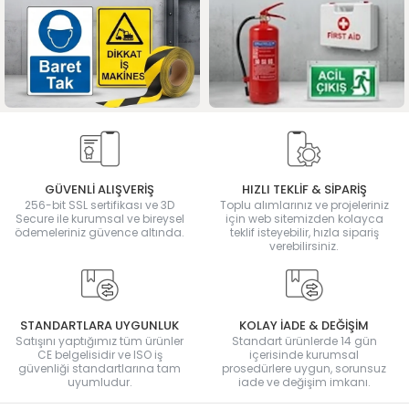
GÜVENLİ ALIŞVERİŞ
HIZLI TEKLİF & SİPARİŞ
256-bit SSL sertifikası ve 3D
Toplu alımlarınız ve projeleriniz
Secure ile kurumsal ve bireysel
için web sitemizden kolayca
ödemeleriniz güvence altında.
teklif isteyebilir, hızla sipariş
verebilirsiniz.
STANDARTLARA UYGUNLUK
KOLAY İADE & DEĞİŞİM
Satışını yaptığımız tüm ürünler
Standart ürünlerde 14 gün
CE belgelisidir ve ISO iş
içerisinde kurumsal
güvenliği standartlarına tam
prosedürlere uygun, sorunsuz
uyumludur.
iade ve değişim imkanı.