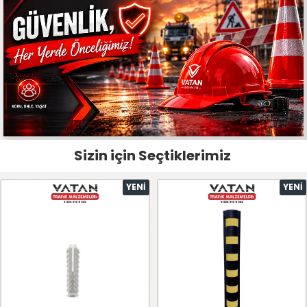
Sizin için Seçtiklerimiz
YENI
YENI