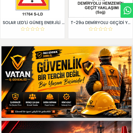
SOLAR LED'Lİ GÜNEŞ ENERJİLİ LEVHA
T-29a DEMİRYOLU GEÇİDİ YAKLAŞIM LEVHALARI (Sağ)