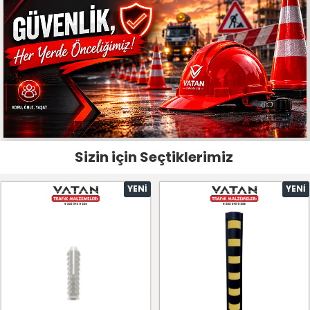
Sizin için Seçtiklerimiz
YENI
YENI