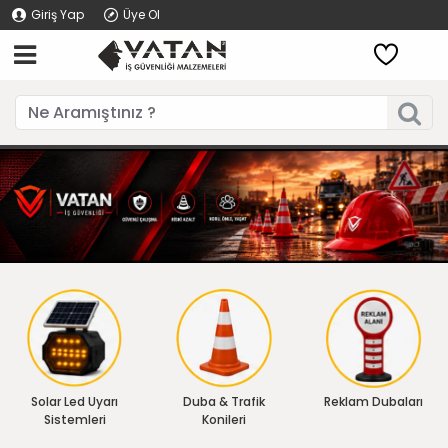
Giriş Yap
Üye Ol
Solar Led Uyarı
Duba & Trafik
Reklam Dubaları
Sistemleri
Konileri