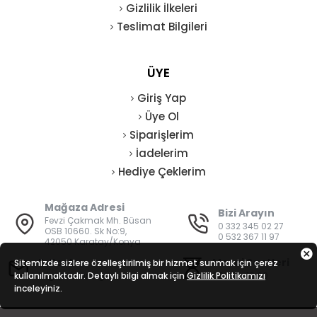
Gizlilik İlkeleri
Teslimat Bilgileri
ÜYE
Giriş Yap
Üye Ol
Siparişlerim
İadelerim
Hediye Çeklerim
Mağaza Adresi
Bizi Arayın
Fevzi Çakmak Mh. Büsan
0 332 345 02 27
OSB 10660. Sk No:9,
0 532 367 11 97
42050 Karatay/Konya
E-Posta
Mesai Saatleri
Sitemizde sizlere özelleştirilmiş bir hizmet sunmak için çerez
kullanılmaktadır. Detaylı bilgi almak için
bilgi@vatanisguvenligi.com
Gizlilik Politikamızı
08:00 - 19:00
inceleyiniz.