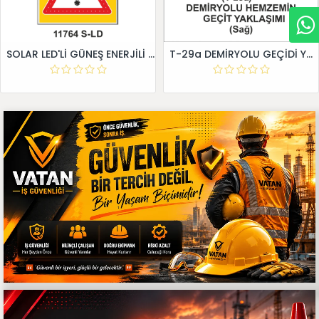
SOLAR LED'Lİ GÜNEŞ ENERJİLİ LEVHA
T-29a DEMİRYOLU GEÇİDİ YAKLAŞIM LEVHALARI (Sağ)