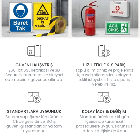
GÜVENLİ ALIŞVERİŞ
HIZLI TEKLİF & SİPARİŞ
256-bit SSL sertifikası ve 3D
Toplu alımlarınız ve projeleriniz
Secure ile kurumsal ve bireysel
için web sitemizden kolayca
ödemeleriniz güvence altında.
teklif isteyebilir, hızla sipariş
verebilirsiniz.
STANDARTLARA UYGUNLUK
KOLAY İADE & DEĞİŞİM
Satışını yaptığımız tüm ürünler
Standart ürünlerde 14 gün
CE belgelisidir ve ISO iş
içerisinde kurumsal
güvenliği standartlarına tam
prosedürlere uygun, sorunsuz
uyumludur.
iade ve değişim imkanı.