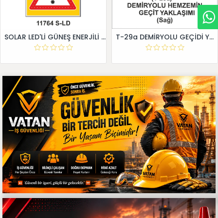
SOLAR LED'Lİ GÜNEŞ ENERJİLİ LEVHA
T-29a DEMİRYOLU GEÇİDİ YAKLAŞIM LEVHALARI (Sağ)