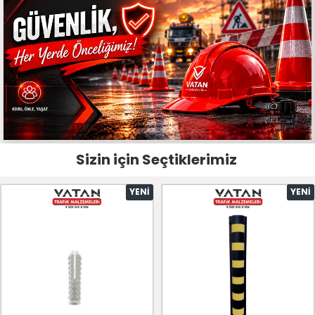
Sizin için Seçtiklerimiz
YENI
YENI