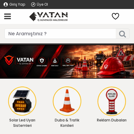
Giriş Yap
Üye Ol
Solar Led Uyarı
Duba & Trafik
Reklam Dubaları
Sistemleri
Konileri