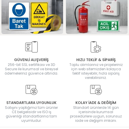
GÜVENLİ ALIŞVERİŞ
HIZLI TEKLİF & SİPARİŞ
256-bit SSL sertifikası ve 3D
Toplu alımlarınız ve projeleriniz
Secure ile kurumsal ve bireysel
için web sitemizden kolayca
ödemeleriniz güvence altında.
teklif isteyebilir, hızla sipariş
verebilirsiniz.
STANDARTLARA UYGUNLUK
KOLAY İADE & DEĞİŞİM
Satışını yaptığımız tüm ürünler
Standart ürünlerde 14 gün
CE belgelisidir ve ISO iş
içerisinde kurumsal
güvenliği standartlarına tam
prosedürlere uygun, sorunsuz
uyumludur.
iade ve değişim imkanı.