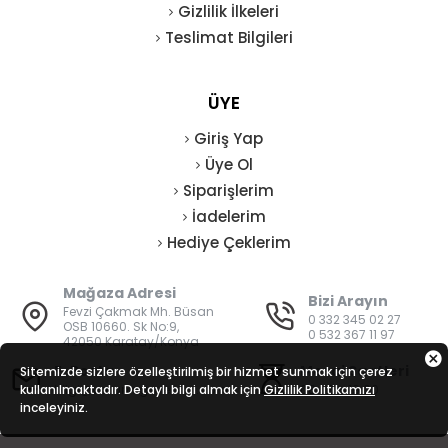
Gizlilik İlkeleri
Teslimat Bilgileri
ÜYE
Giriş Yap
Üye Ol
Siparişlerim
İadelerim
Hediye Çeklerim
Mağaza Adresi
Bizi Arayın
Fevzi Çakmak Mh. Büsan
0 332 345 02 27
OSB 10660. Sk No:9,
0 532 367 11 97
42050 Karatay/Konya
E-Posta
Mesai Saatleri
Sitemizde sizlere özelleştirilmiş bir hizmet sunmak için çerez
kullanılmaktadır. Detaylı bilgi almak için
bilgi@vatanisguvenligi.com
Gizlilik Politikamızı
08:00 - 19:00
inceleyiniz.