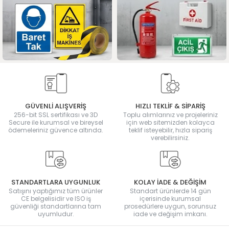
GÜVENLİ ALIŞVERİŞ
HIZLI TEKLİF & SİPARİŞ
256-bit SSL sertifikası ve 3D
Toplu alımlarınız ve projeleriniz
Secure ile kurumsal ve bireysel
için web sitemizden kolayca
ödemeleriniz güvence altında.
teklif isteyebilir, hızla sipariş
verebilirsiniz.
STANDARTLARA UYGUNLUK
KOLAY İADE & DEĞİŞİM
Satışını yaptığımız tüm ürünler
Standart ürünlerde 14 gün
CE belgelisidir ve ISO iş
içerisinde kurumsal
güvenliği standartlarına tam
prosedürlere uygun, sorunsuz
uyumludur.
iade ve değişim imkanı.