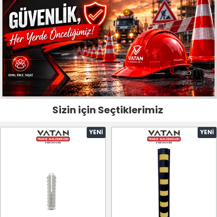
Sizin için Seçtiklerimiz
YENI
YENI