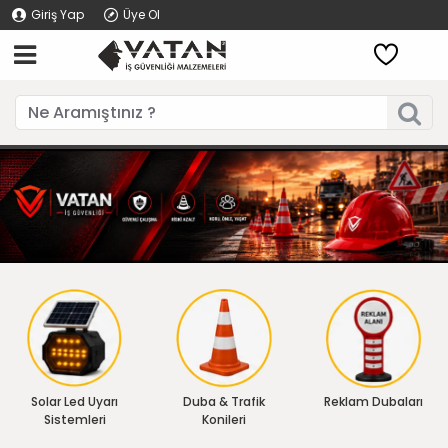
Giriş Yap
Üye Ol
Solar Led Uyarı
Duba & Trafik
Reklam Dubaları
Sistemleri
Konileri