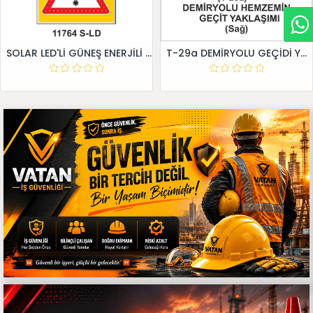
SOLAR LED'Lİ GÜNEŞ ENERJİLİ LEVHA
T-29a DEMİRYOLU GEÇİDİ YAKLAŞIM LEVHALARI (Sağ)