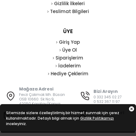
Gizlilik İlkeleri
Teslimat Bilgileri
ÜYE
Giriş Yap
Üye Ol
Siparişlerim
İadelerim
Hediye Çeklerim
Mağaza Adresi
Bizi Arayın
Fevzi Çakmak Mh. Büsan
0 332 345 02 27
OSB 10660. Sk No:9,
0 532 367 11 97
42050 Karatay/Konya
E-Posta
Mesai Saatleri
Sitemizde sizlere özelleştirilmiş bir hizmet sunmak için çerez
kullanılmaktadır. Detaylı bilgi almak için
bilgi@vatanisguvenligi.com
Gizlilik Politikamızı
08:00 - 19:00
inceleyiniz.