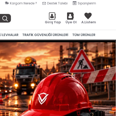
Kargom Nerede ?
Destek Talebi
Siparişlerim
Giriş Yap
Üye Ol
A.Listem
Lİ LEVHALAR
TRAFİK GÜVENLİĞİ ÜRÜNLERİ
TÜM ÜRÜNLER