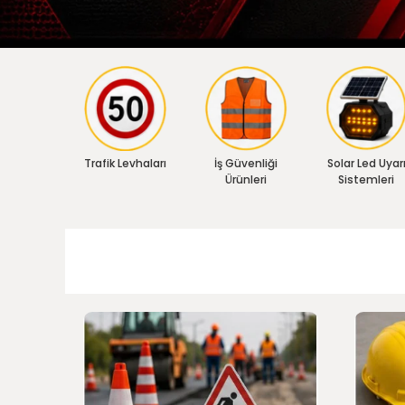
Trafik Levhaları
İş Güvenliği
Solar Led Uyar
Ürünleri
Sistemleri