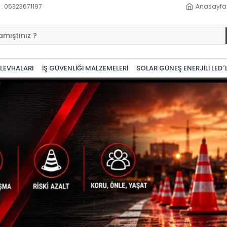
 : 05323671197
Anasayfa
 LEVHALARI
İŞ GÜVENLİĞİ MALZEMELERİ
SOLAR GÜNEŞ ENERJİLİ LED´