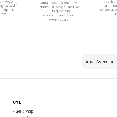
için web
içerisi
Satışını yaptığımız tüm
yca teklif
prosedü
ürünler CE belgelisidir ve
zla sipariş
sorunsuz 
ISO iş güvenliği
iniz.
i
standartlarına tam
uyumludur.
ÜYE
Giriş Yap