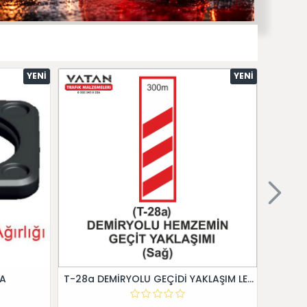
YENI
YENI
 A
T-28a DEMİRYOLU GEÇİDİ YAKLAŞIM LEVHALARI (Sağ)