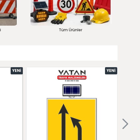
i
Tüm Ürünler
YENI
YENI