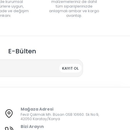
nde kurumsal
malzemeleriniz de dahil
rlere uygun,
tüm siparişlerinizde
iade ve değişim
anlaşmalı ambar ve kargo
mkanı.
avantajı.
E-Bülten
KAYIT OL
Mağaza Adresi
Fevzi Çakmak Mh. Büsan OSB 10660. Sk No:9,
42050 Karatay/Konya
Bizi Arayın