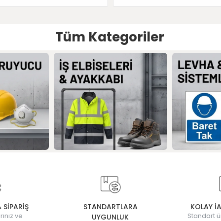
Tüm Kategoriler
& SİPARİŞ
STANDARTLARA
KOLAY İ
rınız ve
Standart ü
UYGUNLUK