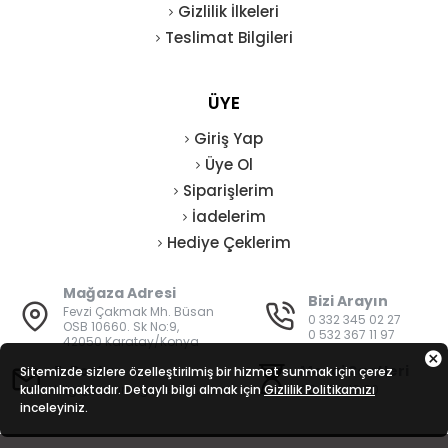
Gizlilik İlkeleri
Teslimat Bilgileri
ÜYE
Giriş Yap
Üye Ol
Siparişlerim
İadelerim
Hediye Çeklerim
Mağaza Adresi
Bizi Arayın
Fevzi Çakmak Mh. Büsan
0 332 345 02 27
OSB 10660. Sk No:9,
0 532 367 11 97
42050 Karatay/Konya
E-Posta
Mesai Saatleri
Sitemizde sizlere özelleştirilmiş bir hizmet sunmak için çerez
kullanılmaktadır. Detaylı bilgi almak için
bilgi@vatanisguvenligi.com
Gizlilik Politikamızı
08:00 - 19:00
inceleyiniz.