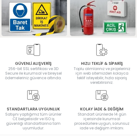
GÜVENLİ ALIŞVERİŞ
HIZLI TEKLİF & SİPARİŞ
256-bit SSL sertifikası ve 3D
Toplu alımlarınız ve projeleriniz
Secure ile kurumsal ve bireysel
için web sitemizden kolayca
ödemeleriniz güvence altında.
teklif isteyebilir, hızla sipariş
verebilirsiniz.
STANDARTLARA UYGUNLUK
KOLAY İADE & DEĞİŞİM
Satışını yaptığımız tüm ürünler
Standart ürünlerde 14 gün
CE belgelisidir ve ISO iş
içerisinde kurumsal
güvenliği standartlarına tam
prosedürlere uygun, sorunsuz
uyumludur.
iade ve değişim imkanı.