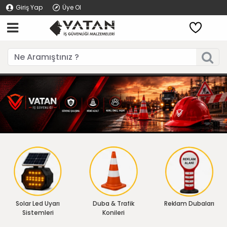
Giriş Yap
Üye Ol
Solar Led Uyarı
Duba & Trafik
Reklam Dubaları
Sistemleri
Konileri