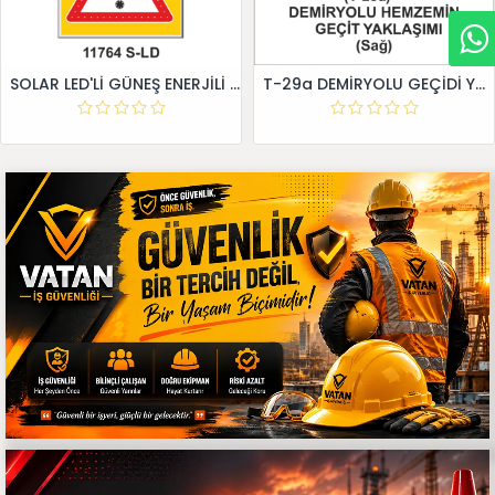
SOLAR LED'Lİ GÜNEŞ ENERJİLİ LEVHA
T-29a DEMİRYOLU GEÇİDİ YAKLAŞIM LEVHALARI (Sağ)