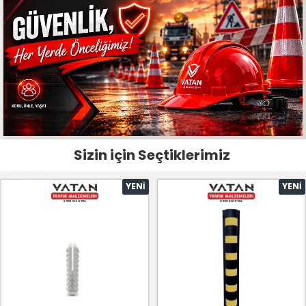
Sizin için Seçtiklerimiz
YENI
YENI