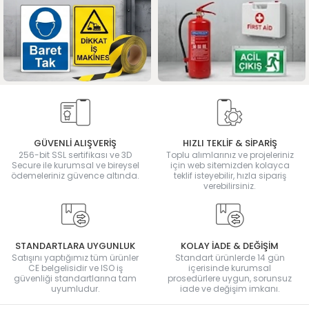
GÜVENLİ ALIŞVERİŞ
HIZLI TEKLİF & SİPARİŞ
256-bit SSL sertifikası ve 3D
Toplu alımlarınız ve projeleriniz
Secure ile kurumsal ve bireysel
için web sitemizden kolayca
ödemeleriniz güvence altında.
teklif isteyebilir, hızla sipariş
verebilirsiniz.
STANDARTLARA UYGUNLUK
KOLAY İADE & DEĞİŞİM
Satışını yaptığımız tüm ürünler
Standart ürünlerde 14 gün
CE belgelisidir ve ISO iş
içerisinde kurumsal
güvenliği standartlarına tam
prosedürlere uygun, sorunsuz
uyumludur.
iade ve değişim imkanı.