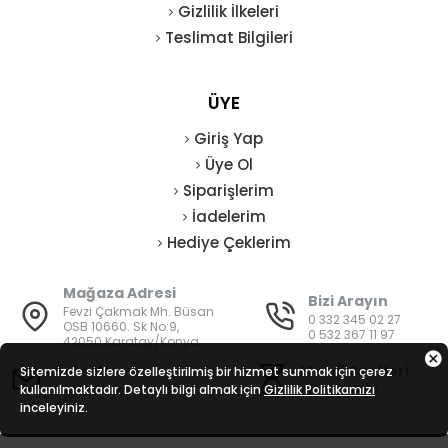
Gizlilik İlkeleri
Teslimat Bilgileri
ÜYE
Giriş Yap
Üye Ol
Siparişlerim
İadelerim
Hediye Çeklerim
Mağaza Adresi
Bizi Arayın
Fevzi Çakmak Mh. Büsan
0 332 345 02 27
OSB 10660. Sk No:9,
0 532 367 11 97
42050 Karatay/Konya
E-Posta
Mesai Saatleri
Sitemizde sizlere özelleştirilmiş bir hizmet sunmak için çerez
kullanılmaktadır. Detaylı bilgi almak için
bilgi@vatanisguvenligi.com
Gizlilik Politikamızı
08:00 - 19:00
inceleyiniz.