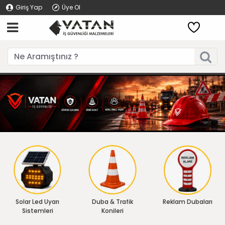
Giriş Yap
Üye Ol
Solar Led Uyarı
Duba & Trafik
Reklam Dubaları
Sistemleri
Konileri