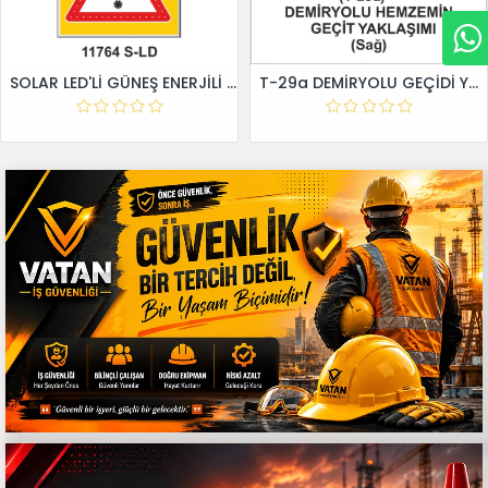
SOLAR LED'Lİ GÜNEŞ ENERJİLİ LEVHA
T-29a DEMİRYOLU GEÇİDİ YAKLAŞIM LEVHALARI (Sağ)