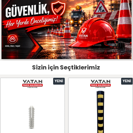
Sizin için Seçtiklerimiz
YENI
YENI