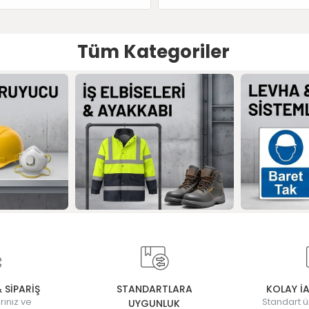
Tüm Kategoriler
& SİPARİŞ
STANDARTLARA
KOLAY İ
rınız ve
Standart ü
UYGUNLUK