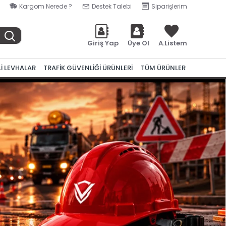
Kargom Nerede ?
Destek Talebi
Siparişlerim
Giriş Yap
Üye Ol
A.Listem
Lİ LEVHALAR
TRAFİK GÜVENLİĞİ ÜRÜNLERİ
TÜM ÜRÜNLER