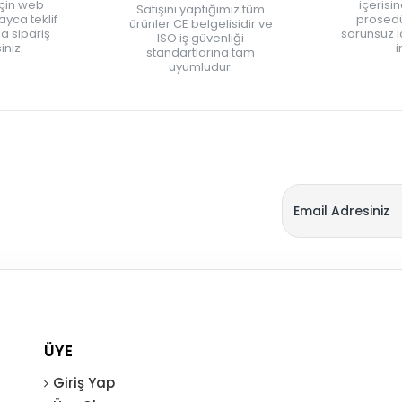
için web
içerisi
Satışını yaptığımız tüm
yca teklif
prosedü
ürünler CE belgelisidir ve
zla sipariş
sorunsuz 
ISO iş güvenliği
iniz.
i
standartlarına tam
uyumludur.
ÜYE
Giriş Yap