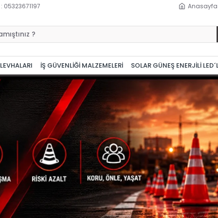
 : 05323671197
Anasayfa
 LEVHALARI
İŞ GÜVENLİĞİ MALZEMELERİ
SOLAR GÜNEŞ ENERJİLİ LED´