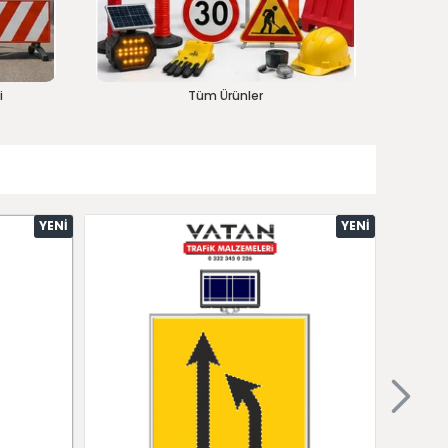
i
Tüm Ürünler
YENI
YENI