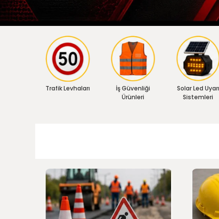
Trafik Levhaları
İş Güvenliği
Solar Led Uyar
Ürünleri
Sistemleri