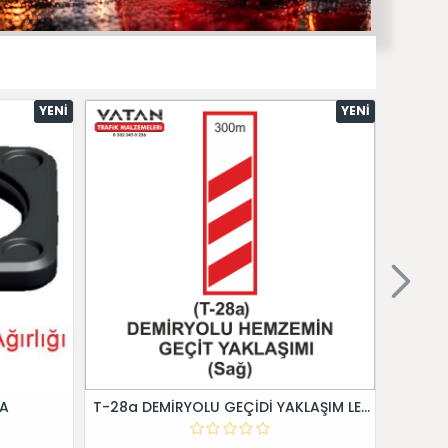
YENI
YENI
 A
T-28a DEMİRYOLU GEÇİDİ YAKLAŞIM LEVHALARI (Sağ)