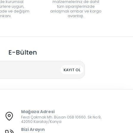
nde kurumsal
malzemeleriniz de dahil
rlere uygun,
tüm siparişlerinizde
iade ve değişim
anlaşmalı ambar ve kargo
mkanı.
avantajı.
E-Bülten
KAYIT OL
Mağaza Adresi
Fevzi Çakmak Mh. Büsan OSB 10660. Sk No:9,
42050 Karatay/Konya
Bizi Arayın